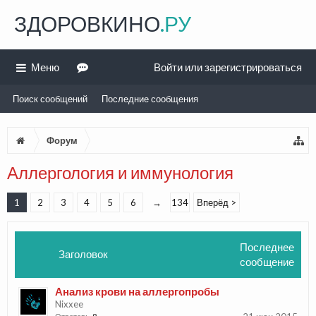
ЗДОРОВКИНО
.РУ
Меню
Войти или зарегистрироваться
Поиск сообщений
Последние сообщения
Форум
Аллергология и иммунология
1
2
3
4
5
6
→
134
Вперёд >
Последнее
Заголовок
сообщение
Анализ крови на аллергопробы
Nixxee