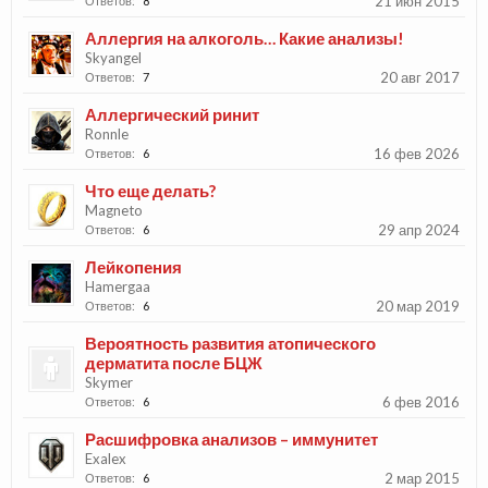
21 июн 2015
Ответов:
8
Аллергия на алкоголь… Какие анализы!
Skyangel
20 авг 2017
Ответов:
7
Аллергический ринит
Ronnle
16 фев 2026
Ответов:
6
Что еще делать?
Magneto
29 апр 2024
Ответов:
6
Лейкопения
Hamergaa
20 мар 2019
Ответов:
6
Вероятность развития атопического
дерматита после БЦЖ
Skymer
6 фев 2016
Ответов:
6
Расшифровка анализов – иммунитет
Exalex
2 мар 2015
Ответов:
6