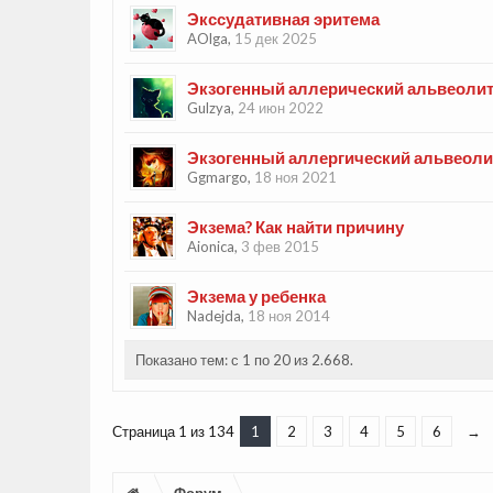
Экссудативная эритема
AOlga
,
15 дек 2025
Экзогенный аллерический альвеоли
Gulzya
,
24 июн 2022
Экзогенный аллергический альвеоли
Ggmargo
,
18 ноя 2021
Экзема? Как найти причину
Aionica
,
3 фев 2015
Экзема у ребенка
Nadejda
,
18 ноя 2014
Показано тем: с 1 по 20 из 2.668.
Страница 1 из 134
1
2
3
4
5
6
→