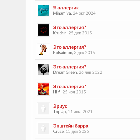
Я аллергик
Minamiya
,
24 окт 2024
Это аллергия?
Kruchin
,
25 дек 2015
Это аллергия?
Polsaimon
,
3 дек 2015
Это аллергия?
DreamGreen
,
26 янв 2022
Это аллергия?
Hi-fi
,
25 ноя 2015
Эриус
TopUp
,
11 июл 2021
Эпштейн барра
Cruze
,
13 дек 2025