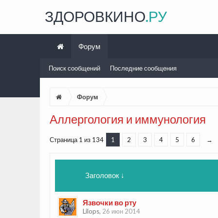
ЗДОРОВКИНО
.РУ
Форум
Поиск сообщений
Последние сообщения
Форум
Аллергология и иммунология
Страница 1 из 134
1
2
3
4
5
6
→
Заголовок ↓
Язвочки во рту
Lilops
,
26 июн 2014