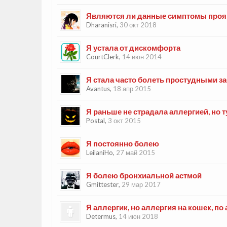
Являются ли данные симптомы проя
Dharanisri
,
30 окт 2018
Я устала от дискомфорта
CourtClerk
,
14 июн 2014
Я стала часто болеть простудными 
Avantus
,
18 апр 2015
Я раньше не страдала аллергией, но т
Postal
,
3 окт 2015
Я постоянно болею
LeilaniHo
,
27 май 2015
Я болею бронхиальной астмой
Gmittester
,
29 мар 2017
Я аллергик, но аллергия на кошек, по
Determus
,
14 июн 2018