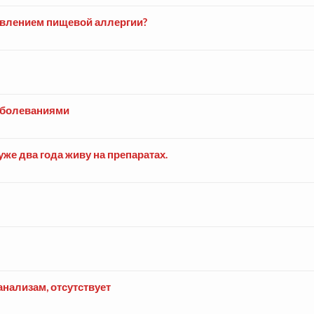
влением пищевой аллергии?
заболеваниями
уже два года живу на препаратах.
 анализам, отсутствует