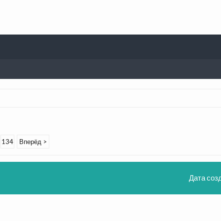
134
Вперёд >
Дата соз