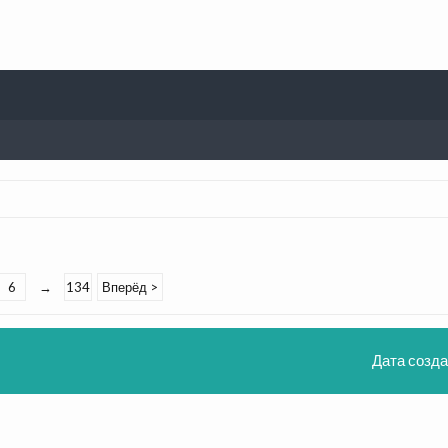
6
→
134
Вперёд >
Дата созда