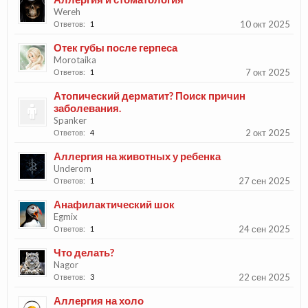
Wereh
10 окт 2025
Ответов:
1
Отек губы после герпеса
Morotaika
7 окт 2025
Ответов:
1
Атопический дерматит? Поиск причин
заболевания.
Spanker
2 окт 2025
Ответов:
4
Аллергия на животных у ребенка
Underom
27 сен 2025
Ответов:
1
Анафилактический шок
Egmix
24 сен 2025
Ответов:
1
Что делать?
Nagor
22 сен 2025
Ответов:
3
Аллергия на холо