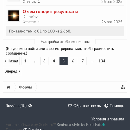
26 авг 2025
Ответов:
1
О чем говорят результаты
Dameinv
26 авг 2025
Ответов:
1
Показано тем: с 81 по 100 из 2.668.
Настройки отображения тем
(Вы должны войти или зарегистрироваться, чтобы разместить
сообщение.)
< Назад
1
←
3
4
5
6
7
→
134
Вперёд >
Форум
Russian (RU)
Обратная связь
Помощь
Условия и правила
Forum software by XenForo™
XenForo style by Pixel Exit
Перевод:
XF-Russia.ru