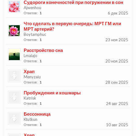
Судороги конечностей при погружении в сон
Ajwenhou
6 дек 2025
Ответов:
1
Что сделать в первую очередь: МРТ ГМ или
МРТ артерий?
Boytamphuc
23 ноя 2025
Ответов:
1
Расстройство сна
Lmalajo
20 ноя 2025
Ответов:
1
Храп
Menyzaiu
28 сен 2025
Ответов:
1
Пробуждения и кошмары
Katrisk
24 авг 2025
Ответов:
1
Бессонница
Ktutkun
10 авг 2025
Ответов:
1
Храп