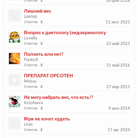
16 фев 2026
Ответов:
3
Лишний вес
Linktub
11 июл 2025
Ответов:
3
Вопрос к диетологу (эндокринологу
Lovelily
23 май 2023
Ответов:
3
Полнеть или нет?
FlashyX
31 май 2016
Ответов:
3
ПРЕПАРАТ ОРСОТЕН
Mobac
27 мар 2015
Ответов:
3
Не могу набрать вес, что есть!?
Kotofeeva
9 июн 2014
Ответов:
3
Муж не хочет худеть
Liren
17 авг 2024
Ответов:
2