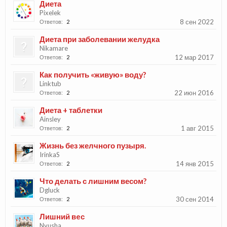
Диета
Pixelek
8 сен 2022
Ответов:
2
Диета при заболевании желудка
Nikamare
12 мар 2017
Ответов:
2
Как получить «живую» воду?
Linktub
22 июн 2016
Ответов:
2
Диета + таблетки
Ainsley
1 авг 2015
Ответов:
2
Жизнь без желчного пузыря.
IrinkaS
14 янв 2015
Ответов:
2
Что делать с лишним весом?
Dgluck
30 сен 2014
Ответов:
2
Лишний вeс
Nyusha