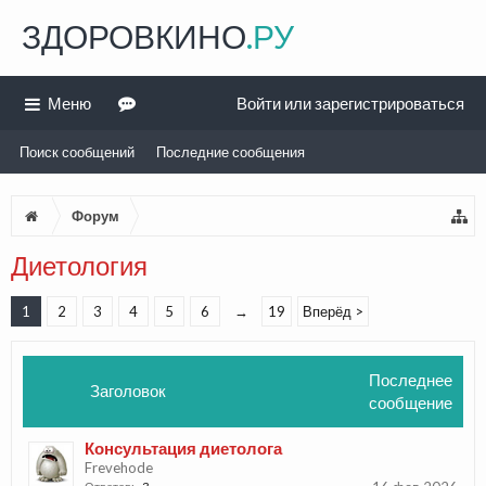
ЗДОРОВКИНО
.РУ
Меню
Войти или зарегистрироваться
Поиск сообщений
Последние сообщения
Форум
Диетология
1
2
3
4
5
6
→
19
Вперёд >
Последнее
Заголовок
сообщение
Консультация диетолога
Frevehode