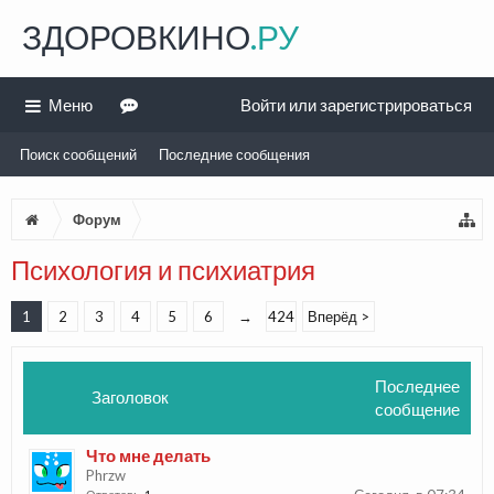
ЗДОРОВКИНО
.РУ
Меню
Войти или зарегистрироваться
Поиск сообщений
Последние сообщения
Форум
Психология и психиатрия
1
2
3
4
5
6
→
424
Вперёд >
Последнее
Заголовок
сообщение
Что мне делать
Phrzw