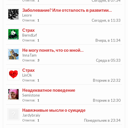
Сегодня, в 07:34
Ответов:
1
Заболевание? Или отсталость в развитии…
Leore
Сегодня, в 11:33
Ответов:
1
Страх
BerndLvf
Вчера, в 11:34
Ответов:
1
Не могу понять, что со мной…
InnaTam
Среда в 05:33
Ответов:
3
Страх
LinOk
Вторник в 22:32
Ответов:
1
Неадекватное поведение
Semistone
Вторник в 12:30
Ответов:
1
Навязчивые мысли о суициде
Jardybraiy
Понедельник в 23:34
Ответов:
1