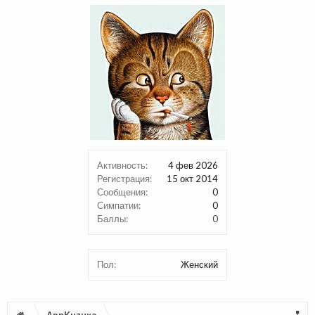
Активность:
4 фев 2026
Регистрация:
15 окт 2014
Сообщения:
0
Симпатии:
0
Баллы:
0
Пол:
Женский