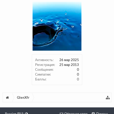
Активность:
26 мар 2025
Регистрация:
25 мар 2013
Сообщения:
0
Симпатии:
0
Баллы:
0
GlenXfr
Russian (RU)
Обратная связь
Помощь