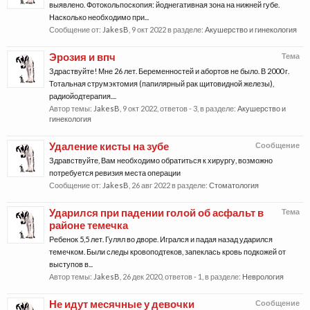
выявлено. Фотокольпоскопия: йоднегативная зона на нижней губе.
Насколько необходимо при...
Сообщение от:
JakesB
,
9 окт 2022
в разделе:
Акушерство и гинекология
Эрозия и впч
Тема
Здраствуйте! Мне 26 лет. Беременностей и абортов не было. В 2000 г.
Тотальная струмэктомия (папилярный рак щитовидной железы),
радиойодтерапия....
Автор темы:
JakesB
,
9 окт 2022
, ответов - 3, в разделе:
Акушерство и
гинекология
Удаление кисты на зубе
Сообщение
Здравствуйте, Вам необходимо обратиться к хирургу, возможно
потребуется ревизия места операции
Сообщение от:
JakesB
,
26 авг 2022
в разделе:
Стоматология
Ударился при падении голой об асфальт в
Тема
районе темечка
Ребенок 5,5 лет. Гулял во дворе. Игрался и падая назад ударился
темечком. Были следы кровоподтеков, запеклась кровь подкожей от
выступов в...
Автор темы:
JakesB
,
26 дек 2020
, ответов - 1, в разделе:
Неврология
Не идут месячные у девочки
Сообщение