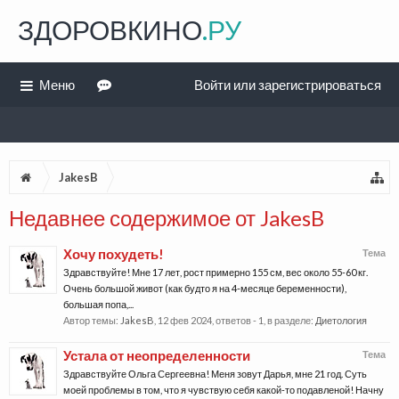
ЗДОРОВКИНО
.РУ
Меню
Войти или зарегистрироваться
JakesB
Недавнее содержимое от JakesB
Хочу похудеть!
Тема
Здравствуйте! Мне 17 лет, рост примерно 155 см, вес около 55-60 кг.
Очень большой живот (как будто я на 4-месяце беременности),
большая попа,...
Автор темы:
JakesB
,
12 фев 2024
, ответов - 1, в разделе:
Диетология
Устала от неопределенности
Тема
Здравствуйте Ольга Сергеевна! Меня зовут Дарья, мне 21 год. Суть
моей проблемы в том, что я чувствую себя какой-то подавленой! Начну