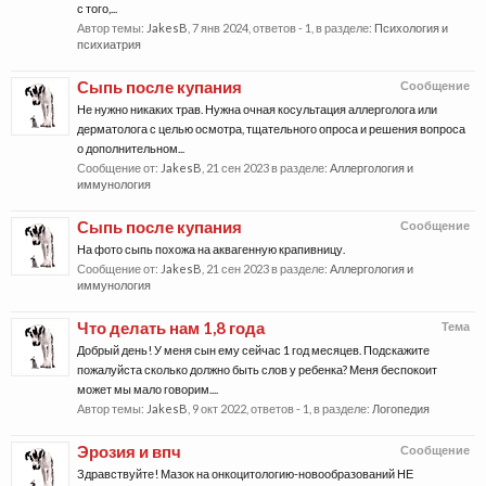
с того,...
Автор темы:
JakesB
,
7 янв 2024
, ответов - 1, в разделе:
Психология и
психиатрия
Сыпь после купания
Сообщение
Не нужно никаких трав. Нужна очная косультация аллерголога или
дерматолога с целью осмотра, тщательного опроса и решения вопроса
о дополнительном...
Сообщение от:
JakesB
,
21 сен 2023
в разделе:
Аллергология и
иммунология
Сыпь после купания
Сообщение
На фото сыпь похожа на аквагенную крапивницу.
Сообщение от:
JakesB
,
21 сен 2023
в разделе:
Аллергология и
иммунология
Что делать нам 1,8 года
Тема
Добрый день! У меня сын ему сейчас 1 год месяцев. Подскажите
пожалуйста сколько должно быть слов у ребенка? Меня беспокоит
может мы мало говорим....
Автор темы:
JakesB
,
9 окт 2022
, ответов - 1, в разделе:
Логопедия
Эрозия и впч
Сообщение
Здравствуйте! Мазок на онкоцитологию-новообразований НЕ