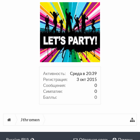
Активность:
Среда в 20:39
Регистрация:
3 окт 2015
Сообщения:
0
Симпатии:
0
Баллы:
0
Jthromen
Russian (RU)
Обратная связь
Помощь