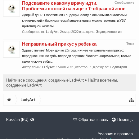
Подскажите к какому врачу идти.
Сообщение
Проблемы с кожей на лице в Т-образной зоне
Добрый день! Обратиться к эндокринологу с обычными анализами:
клинический и биохимический анализ крови, можно гормоны и УЗИ
щитовидной железы,...
Сообщение от:
LadyArt
,
26 мар 2022
в разделе:
Эндокринология
Неправильный прикус у ребенка
Тема
Здравствуйте! Моей дочке 2,5 года, и у нее неправильный прикус:
передние нижние зубы впереди верхних. Челюсть нормальная, только
сами нижние зубы...
Автор темы:
LadyArt
,
16 ноя 2021
, ответов - 1, в разделе:
Педиатрия
Найти все сообщения, созданные LadyArt
Найти все темы,
созданные LadyArt
LadyArt
Russian (RU)
Обратная связь
Помощь
Условия и правила