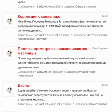
крови.
Сообщение от:
LadyArt
,
6 ноя 2024
в разделе:
Офтальмология
Коррекция овала лица.
Тема
Мне 49 лет. Посоветуйте пожалуйста, что более эфективно в качестве
коррекции овала лица ТЕРМРФАЙН или фото омоложение. В нашем
регионе подтяжку...
Автор темы:
LadyArt
,
1 сен 2024
, ответов - 1, в разделе:
Эстетическая и
пластическая хирургия
Полип эндометрия, не заканчиваются
Сообщение
месячные
Полип эндометрия – доброкачественный опухолевый процесс
слизистой оболочки матки, требующий хирургического лечения в виде
удаления полипа...
Сообщение от:
LadyArt
,
26 июн 2024
в разделе:
Акушерство и
гинекология
Десна
Тема
Здравствуйте! У меня опускаются десна и кровоточат. Я долго
лечилась но безрезультата. Сейчас я пользуюсь пастой Лакалют но
этого очень малоюъ....
Автор темы:
LadyArt
,
21 мар 2024
, ответов - 1, в разделе:
Стоматология