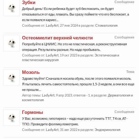
Зубки
Сообщение
Добрый день! Если ребенка будет зуб беспокоить, он будет
отказываться от еды, плакать. Вы сразу поймете что его беспокоит, а
если появился кариес...
Сообщение от:
LadyArt
,
27 янв 2024
в разделе:
Стоматология
Остеомиелит верхней челюсти
Сообщение
Попробуйте в ЦНИИС. Но это не пластическая, а реконструктивная
операция. Результаты разные. Но надо пробывать.
Сообщение от:
LadyArt
,
19 окт 2023
в разделе:
Эстетическая и
пластическая хирургия
Мозоль
Тема
Здравствуйте! Сначала я носила обувь, после этого появился мозоль.
Я пыталась лечить самостоятельно, прошло 1,5-2 недели, а они все еще
не прошли....
Автор темы:
LadyArt
,
9 апр 2023
, ответов - 1, в разделе:
Дерматология и
косметология
Гормоны
Сообщение
У Вас, возможно, гипотиреоз – надо еще раз уточнить ТТГ, Т4 св, АТ-
ТПО. Проведите фолликулометрию.
Сообщение от:
LadyArt
,
31 авг 2022
в разделе:
Эндокринология