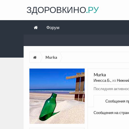
ЗДОРОВКИНО
.РУ
Форум
Murka
Murka
Инесса Б.
,
из
Нижни
Последняя активнос
Сообщения п
Сообщения на стран