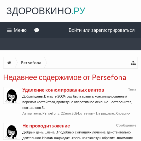
ЗДОРОВКИНО
.РУ
Меню
Войти или зарегистрироваться
Persefona
Недавнее содержимое от Persefona
Удаление конюлированных винтов
Тема
Добрый день. В марте 2009 году была травма, консолидированный
перелом костей таза, проведено оперативное лечение – остеосинтез,
поставлено 3...
Автор темы:
Persefona
,
22 ноя 2024
, ответов - 1, в разделе:
Хирургия
Не проходит жжение
Сообщение
Дюбрый день, Елена. В подобных ситуациях лечение, действительно,
длительное. Но вам надо сдать кровь на глюкозу и обратить внимание