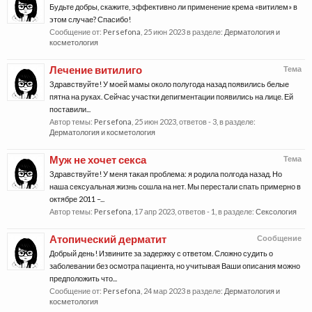
Будьте добры, скажите, эффективно ли применение крема «витилем» в
этом случае? Спасибо!
Сообщение от:
Persefona
,
25 июн 2023
в разделе:
Дерматология и
косметология
Лечение витилиго
Тема
Здравствуйте! У моей мамы около полугода назад появились белые
пятна на руках. Сейчас участки депигментации появились на лице. Ей
поставили...
Автор темы:
Persefona
,
25 июн 2023
, ответов - 3, в разделе:
Дерматология и косметология
Муж не хочет секса
Тема
Здравствуйте! У меня такая проблема: я родила полгода назад. Но
наша сексуальная жизнь сошла на нет. Мы перестали спать примерно в
октябре 2011 –...
Автор темы:
Persefona
,
17 апр 2023
, ответов - 1, в разделе:
Сексология
Атопический дерматит
Сообщение
Добрый день! Извините за задержку с ответом. Сложно судить о
заболевании без осмотра пациента, но учитывая Ваши описания можно
предположить что...
Сообщение от:
Persefona
,
24 мар 2023
в разделе:
Дерматология и
косметология