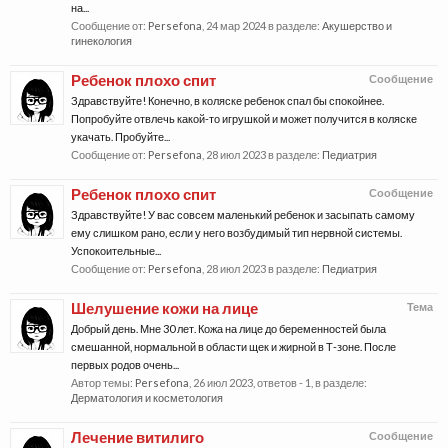
на...
Сообщение от:
Persefona
,
24 мар 2024
в разделе:
Акушерство и
гинекология
Ребенок плохо спит
Сообщение
Здравствуйте! Конечно, в коляске ребенок спал бы спокойнее.
Попробуйте отвлечь какой-то игрушкой и может получится в коляске
укачать. Пробуйте...
Сообщение от:
Persefona
,
28 июл 2023
в разделе:
Педиатрия
Ребенок плохо спит
Сообщение
Здравствуйте! У вас совсем маленький ребенок и засыпать самому
ему слишком рано, если у него возбудимый тип нервной системы.
Успокоительные...
Сообщение от:
Persefona
,
28 июл 2023
в разделе:
Педиатрия
Шелушение кожи на лице
Тема
Добрый день. Мне 30 лет. Кожа на лице до беременностей была
смешанной, нормальной в области щек и жирной в Т-зоне. После
первых родов очень...
Автор темы:
Persefona
,
26 июл 2023
, ответов - 1, в разделе:
Дерматология и косметология
Лечение витилиго
Сообщение