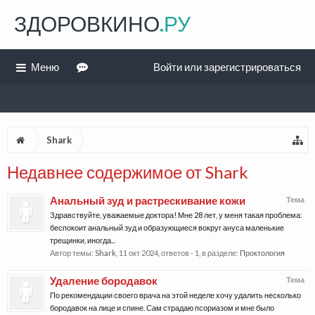
ЗДОРОВКИНО
.РУ
Меню
Войти или зарегистрироваться
Shark
Недавнее содержимое от Shark
Анальный зуд и растрескивание кожи
Тема
Здравствуйте, уважаемые доктора! Мне 28 лет, у меня такая проблема:
беспокоит анальный зуд и образующиеся вокруг ануса маленькие
трещинки, иногда...
Автор темы:
Shark
,
11 окт 2024
, ответов - 1, в разделе:
Проктология
Удаление бородавок
Тема
По рекомендации своего врача на этой неделе хочу удалить несколько
бородавок на лице и спине. Сам страдаю псориазом и мне было