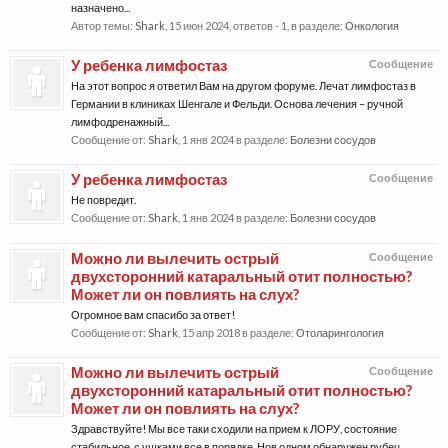
назначено...
Автор темы:
Shark
,
15 июн 2024
, ответов - 1, в разделе:
Онкология
У ребенка лимфостаз
Сообщение
На этот вопрос я ответил Вам на другом форуме. Лечат лимфостаз в
Германии в клиниках Шенгале и Фельди. Основа лечения – ручной
лимфодренажный...
Сообщение от:
Shark
,
1 янв 2024
в разделе:
Болезни сосудов
У ребенка лимфостаз
Сообщение
Не повредит.
Сообщение от:
Shark
,
1 янв 2024
в разделе:
Болезни сосудов
Можно ли вылечить острый
Сообщение
двухсторонний катаральный отит полностью?
Может ли он повлиять на слух?
Огромное вам спасибо за ответ!
Сообщение от:
Shark
,
15 апр 2018
в разделе:
Отоларингология
Можно ли вылечить острый
Сообщение
двухсторонний катаральный отит полностью?
Может ли он повлиять на слух?
Здравствуйте! Мы все таки сходили на прием к ЛОРУ, состояние
стабильное, с ушками все в порядке. Нов одном обнаружен рубец.