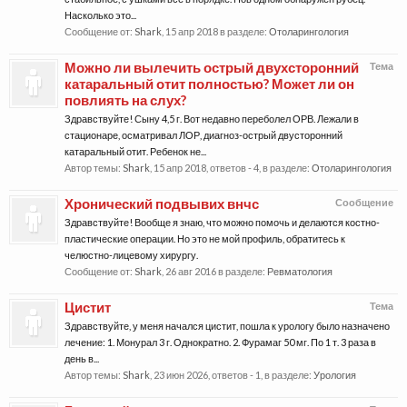
Насколько это...
Сообщение от:
Shark
,
15 апр 2018
в разделе:
Отоларингология
Можно ли вылечить острый двухсторонний
Тема
катаральный отит полностью? Может ли он
повлиять на слух?
Здравствуйте! Сыну 4,5 г. Вот недавно переболел ОРВ. Лежали в
стационаре, осматривал ЛОР, диагноз-острый двусторонний
катаральный отит. Ребенок не...
Автор темы:
Shark
,
15 апр 2018
, ответов - 4, в разделе:
Отоларингология
Хронический подвывих внчс
Сообщение
Здравствуйте! Вообще я знаю, что можно помочь и делаются костно-
пластические операции. Но это не мой профиль, обратитесь к
челюстно-лицевому хирургу.
Сообщение от:
Shark
,
26 авг 2016
в разделе:
Ревматология
Цистит
Тема
Здравствуйте, у меня начался цистит, пошла к урологу было назначено
лечение: 1. Монурал 3 г. Однократно. 2. Фурамаг 50 мг. По 1 т. 3 раза в
день в...
Автор темы:
Shark
,
23 июн 2026
, ответов - 1, в разделе:
Урология