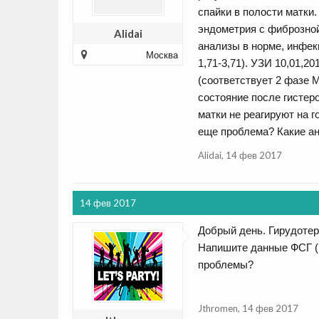
спайки в полости матки
эндометрия с фиброзно
Alidai
анализы в норме, инфекц
Москва
1,71-3,71). УЗИ 10,01,2
(соответствует 2 фазе 
состояние после гистеро
матки не реагируют на 
еще проблема? Какие а
Alidai
,
14 фев 2017
14 фев 2017
Добрый день. Гирудотер
Напишите данные ФСГ (м
проблемы?
Jthromen
,
14 фев 2017