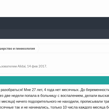
шерство и гинекология
льзователем
Alidai
,
14 фев 2017
.
 разобраться! Мне 27 лет, 4 года нет месячных. До беременност
ерез две недели попала в больницу с воспалением, делали выск
 месяца) ничего подозрительного не находили, прописывали тра
сячные так и не начинались, только 10 числа каждого месяца б