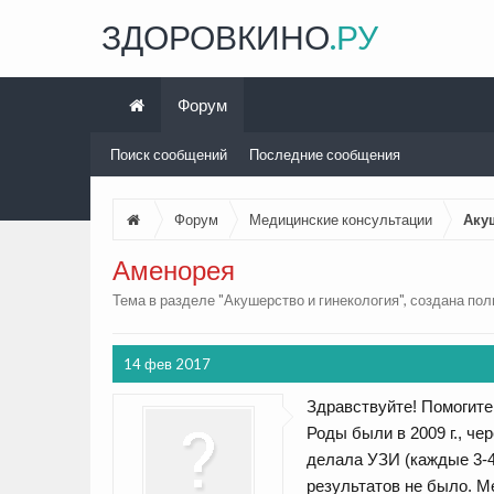
ЗДОРОВКИНО
.РУ
Форум
Поиск сообщений
Последние сообщения
Форум
Медицинские консультации
Аку
Аменорея
Тема в разделе "
Акушерство и гинекология
", создана по
14 фев 2017
Здравствуйте! Помогите
Роды были в 2009 г., ч
делала УЗИ (каждые 3-4
результатов не было. Ме