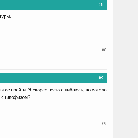
#8
туры.
#8
#9
ти ее пройти. Я скорее всего ошибаюсь, но хотела
ы с гипофизом?
#9