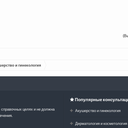
(В
шерство и гинекология
Популярные консультац
 справочных целях и не должна
Акушерство и гинекология
ечения.
Дерматология и косметология