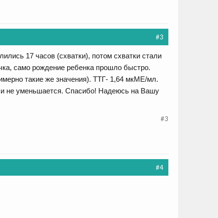
#3
длились 17 часов (схватки), потом схватки стали
чка, само рождение ребенка прошло быстро.
имерно такие же значения). ТТГ- 1,64 мкМЕ/мл.
я и не уменьшается. Спасибо! Надеюсь на Вашу
#3
#4