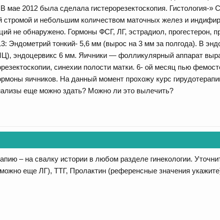
. В мае 2012 была сделала гистерорезектоскопия. Гистология-»
й стромой и небольшим количеством маточных желез и индифир
ий не обнаружено. Гормоны ФСГ, ЛГ, эстрадиол, прогестерон, про
013: Эндометрий тонкий- 5,6 мм (вырос на 3 мм за полгода). В 
МЦ), эндоцервикс 6 мм. Яичники — фолликулярный аппарат выр
резектоскопии, синехии полости матки. 6- ой месяц пью фемост
гормоны яичников. На данный момент прохожу курс гирудотерапи
нализы еще можно здать? Можно ли это вылечить?
апию – на свалку истории в любом разделе гинекологии. Уточ
ожно еще ЛГ), ТТГ, Пролактин (референсные значения укажите)