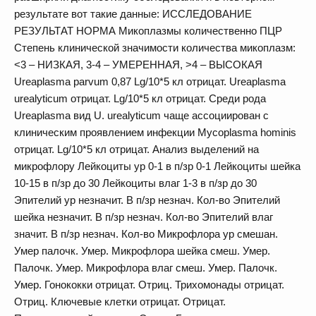
результате вот такие данные: ИССЛЕДОВАНИЕ
РЕЗУЛЬТАТ НОРМА Микоплазмы количественно ПЦР
Степень клинической значимости количества микоплазм:
<3 – НИЗКАЯ, 3-4 – УМЕРЕННАЯ, >4 – ВЫСОКАЯ
Ureaplasma parvum 0,87 Lg/10*5 кл отрицат. Ureaplasma
urealyticum отрицат. Lg/10*5 кл отрицат. Среди рода
Ureaplasma вид U. urealyticum чаще ассоциирован с
клиническим проявлением инфекции Mycoplasma hominis
отрицат. Lg/10*5 кл отрицат. Анализ выделений на
микрофлору Лейкоциты ур 0-1 в п/зр 0-1 Лейкоциты шейка
10-15 в п/зр до 30 Лейкоциты влаг 1-3 в п/зр до 30
Эпителий ур незначит. В п/зр незнач. Кол-во Эпителий
шейка незначит. В п/зр незнач. Кол-во Эпителий влаг
значит. В п/зр незнач. Кол-во Микрофлора ур смешан.
Умер палочк. Умер. Микрофлора шейка смеш. Умер.
Палочк. Умер. Микрофлора влаг смеш. Умер. Палочк.
Умер. Гонококки отрицат. Отриц. Трихомонады отрицат.
Отриц. Ключевые клетки отрицат. Отрицат.