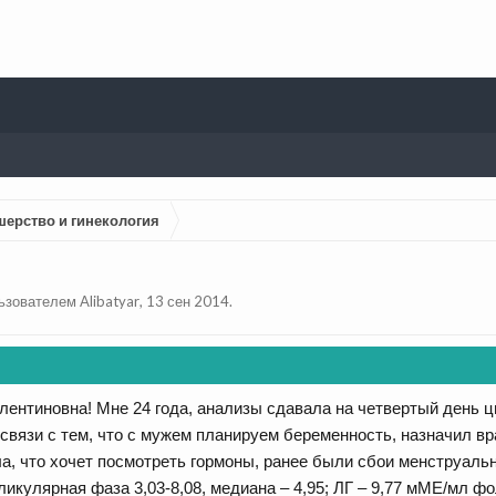
шерство и гинекология
льзователем
Alibatyar
,
13 сен 2014
.
лентиновна! Мне 24 года, анализы сдавала на четвертый день ц
связи с тем, что с мужем планируем беременность, назначил вра
ла, что хочет посмотреть гормоны, ранее были сбои менструаль
кулярная фаза 3,03-8,08, медиана – 4,95; ЛГ – 9,77 мМЕ/мл фол