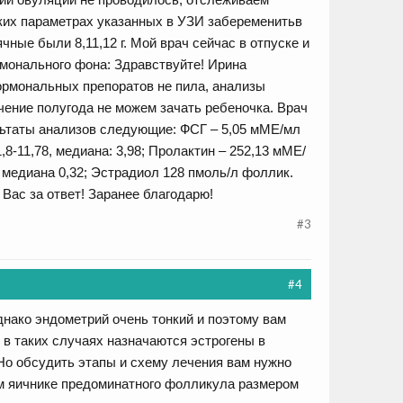
аких параметрах указанных в УЗИ забеременитьв
ные были 8,11,12 г. Мой врач сейчас в отпуске и
рмонального фона: Здравствуйте! Ирина
гормональных препоратов не пила, анализы
ечение полугода не можем зачать ребеночка. Врач
ультаты анализов следующие: ФСГ – 5,05 мМЕ/мл
8-11,78, медиана: 3,98; Пролактин – 252,13 мМЕ/
5 медиана 0,32; Эстрадиол 128 пмоль/л фоллик.
 Вас за ответ! Заранее благодарю!
#3
#4
днако эндометрий очень тонкий и поэтому вам
в таких случаях назначаются эстрогены в
Но обсудить этапы и схему лечения вам нужно
ом яичнике предоминатного фолликула размером