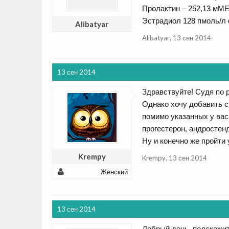
Пролактин – 252,13 мМЕ/
Эстрадиол 128 пмоль/л ф
Alibatyar
Alibatyar
,
13 сен 2014
13 сен 2014
Здравствуйте! Судя по 
Однако хочу добавить с
помимо указанных у вас
прогестерон, андростен
Ну и конечно же пройти
Krempy
Krempy
,
13 сен 2014
Женский
13 сен 2014
Добрый день, подскажит