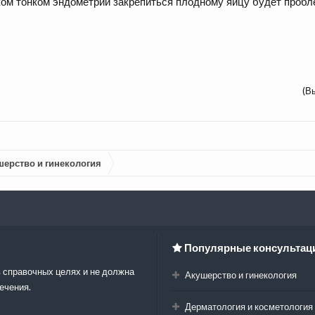
аком тонком эндометрии закрепиться плодному яйцу будет пробл
(В
шерство и гинекология
Популярные консультац
 справочных целях и не должна
Акушерство и гинекология
ечения.
Дерматология и косметология