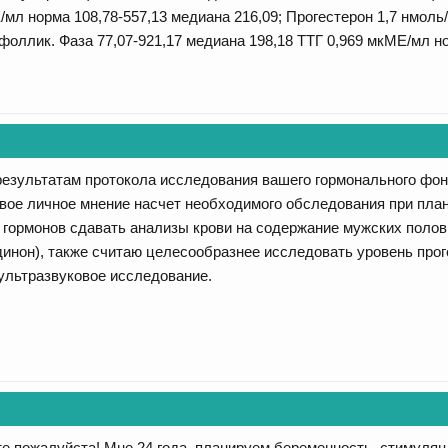
мл норма 108,78-557,13 медиана 216,09; Прогестерон 1,7 нмоль/
оллик. Фаза 77,07-921,17 медиана 198,18 ТТГ 0,969 мкМЕ/мл нор
результатам протокола исследования вашего гормонального фон
вое личное мнение насчет необходимого обследования при пла
 гормонов сдавать анализы крови на содержание мужских полов
динон), также считаю целесообразнее исследовать уровень проге
 ультразвуковое исследование.
е пожалуйста! Мне 24 года, планируем беременность, стимуля