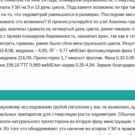
лала УЗИ на 9 и 13 день цикла. Подскажите возможно ли при т
 ли то, что эндометрий уменьшился в размерах. Последние месяч
дскажите это возможно? И проконсультируйте по узи! Анализы го
ода, анализы сдавала на четвертый день цикла, ранее никаких 
то с мужем планируем беременность, назначил врач, так как в т
смотреть гормоны, ранее были сбои менструального цикла. Рез
-8,08, медиана – 4,95; ЛГ – 9,77 мМЕ/мл фолликулярная фаза 1,
медиана 216,09; Прогестерон 1,7 нмоль/л фоллик. Фаза 0,32-0,9
на 198,18 ТТГ 0,969 мкМЕ/мл норма 0,35-4,94. Заране благодарю
вуковому исследованию грубой патологии у вас не выявлено, о
альных препаратов для стимуляции роста эндометрия. Обычно 
алоги натурального прогестерона во вторую фазу менструации. 
. Из того что обнадеживает это наличие во втором УЗИ в прав