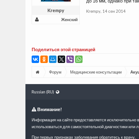
до 16 мм, однако при т
Krempy
Krempy
,
14 сен 2014
Женский
Поделиться этой страницей
Форум
Медицинские консультации
Аку
Russian (RU)
Внимание!
Информация на сайте предоставляется исключительно в
использоваться для самостоятельной диагностики или л
При первых признаках заболевания обратитесь к врачу.