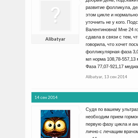
развитие фолликула, де
этом цикле и нормально
уточнить не у кого. По
Валентиновна! Мне 24 г
сдавла в связи с тем, ч
Alibatyar
говорила, что хочет по
фолликулярная фаза 3,03
мл норма 108,78-557,13 
Фаза 77,07-921,17 медиа
Alibatyar
,
13 сен 2014
14 сен 2014
Судя по вашему ультраз
необходим прием гормон
первую фазу цикла и ан
лично с лечащим врачом