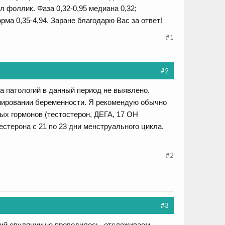
л фоллик. Фаза 0,32-0,95 медиана 0,32;
ма 0,35-4,94. Заране благодарю Вас за ответ!
#1
#2
а патологий в данный период не выявлено.
нировании беременности. Я рекомендую обычно
ых гормонов (тестостерон, ДЕГА, 17 ОН
стерона с 21 по 23 дни менструального цикла.
#2
#3
ций овуляции не проводилось, отслеживаем