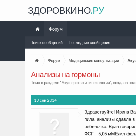
ЗДОРОВКИНО
.РУ
Форум
Поиск сообщений
Последние сообщения
Форум
Медицинские консультации
Аку
Анализы на гормоны
Тема в разделе "
Акушерство и гинекология
", создана по
13 сен 2014
Здравствуйте! Ирина Ва
пила, анализы сдавла в 
ребеночка. Врач говори
ФСГ – 5,05 мМЕ/мл фолли