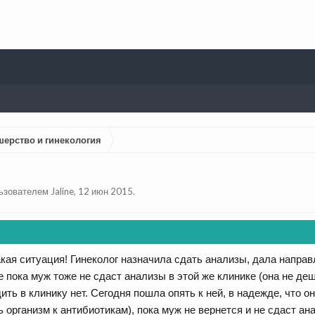
шерство и гинекология
льзователем
Jaline
,
12 июн 2015
.
кая ситуация! Гинеколог назначила сдать анализы, дала направл
е пока муж тоже не сдаст анализы в этой же клинике (она не де
ить в клинику нет. Сегодня пошла опять к ней, в надежде, что о
ь организм к антибиотикам), пока муж не вернется и не сдаст а