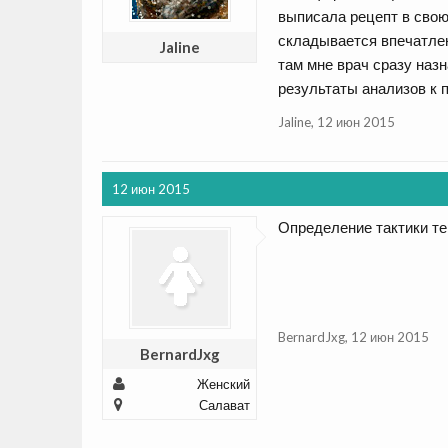
выписала рецепт в свою 
складывается впечатлен
Jaline
там мне врач сразу наз
результаты анализов к 
Jaline
,
12 июн 2015
12 июн 2015
Определение тактики те
BernardJxg
,
12 июн 2015
BernardJxg
Женский
Салават