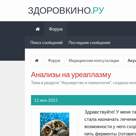
ЗДОРОВКИНО
.РУ
Форум
Поиск сообщений
Последние сообщения
Форум
Медицинские консультации
Аку
Анализы на уреаплазму
Тема в разделе "
Акушерство и гинекология
", создана по
12 июн 2015
Здравствуйте! У меня та
стала назначать лечени
возможности у него сход
пить ферменты (готовит