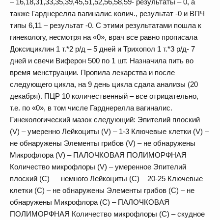
– 16,18,31,33,35,39,45,51,52,56,58,59- результаты – 0, а
также Гарднерелла вагиналис колич., результат -0 и ВПЧ
типы 6,11 – результат -0. С этими результатами пошла к
гинекологу, несмотря на «0», врач все равно прописала
Доксициклин 1 т.*2 р/д – 5 дней и Трихопол 1 т.*3 р/д- 7
дней и свечи Виферон 500 по 1 шт. Назначила пить во
время менструации. Пропила лекарства и после
следующего цикла, на 9 день цикла сдала анализы (20
декабря). ПЦР 10 количественный – все отрицательно,
т.е. по «0», в том числе Гарднерелла вагиналис.
Гинекологический мазок следующий: Эпителий плоский
(V) – умеренно Лейкоциты (V) – 1-3 Ключевые клетки (V) –
не обнаружены Элементы грибов (V) – не обнаружены
Микрофлора (V) – ПАЛОЧКОВАЯ ПОЛИМОРФНАЯ
Количество микрофлоры (V) – умеренное Эпителий
плоский (C) — немного Лейкоциты (C) – 20-25 Ключевые
клетки (С) – не обнаружены Элементы грибов (С) – не
обнаружены Микрофлора (C) – ПАЛОЧКОВАЯ
ПОЛИМОРФНАЯ Количество микрофлоры (С) – скудное