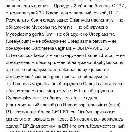
заодно сдать анализы. Правда я 3-ий день болела, ОРВИ,
с температурой 38. Взяли эпителиальный соскоб, ПЦР.
Результаты были следующие: Chlamydia trachomatis – не
обнаружено Mycoplasma hominis – не обнаружено
Mycoplasma genitallium – не обнаружено Ureaplaasma
(urealyticum) – не обнаружено Ureaplasma parvum – не
обнаружено Gardnerella vaginalis – ОБНАРУЖЕНО
Enterococcus faecalis – не обнаружено Escherichia coli – не
обнаружено Proteus spp. – не обнаружено Staphylococcus
aureus- не обнаружено Streptococcus pyogenes- не
обнаружено Neisseria gonorrhoeae- не обнаружено
Trichomonas vaginalis- не обнаружено Candida albicans- не
обнаружено Herpes simplex virus I+II- не обнаружено
Cytomegalovirus- не обнаружено Также сдала
(эпителиальный соскоб) на Human papilloma virus (онко)
RT – результат более 1,6*10*3 ген. Экв/мл, при норме
менее этого показателя. Через 2,5 недели, как вернулась
сдала ПЦР Диагностику на ВПЧ генотип. Количественный