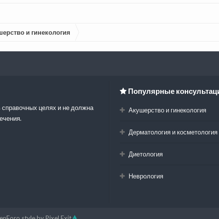
шерство и гинекология
Популярные консультац
 справочных целях и не должна
Акушерство и гинекология
ечения.
Дерматология и косметология
Диетология
Неврология
enForo style by Pixel Exit