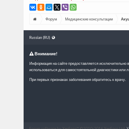
Форум
Медицинские консультации
Аку
Russian (RU)
Внимание!
Информация на сайте предоставляется исключительно в
использоваться для самостоятельной диагностики или л
При первых признаках заболевания обратитесь к врачу.
Forum software by XenForo™
©2010-2016 XenForo Ltd.
X