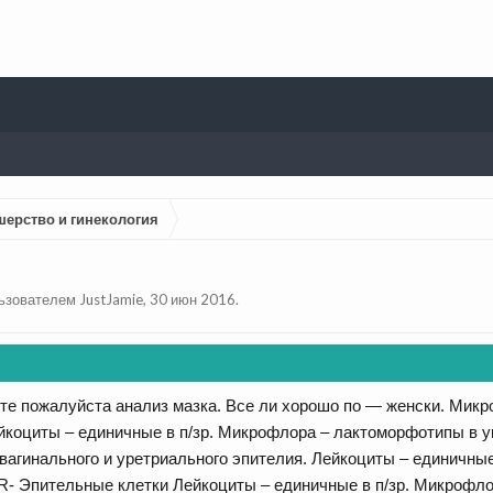
шерство и гинекология
льзователем
JustJamie
,
30 июн 2016
.
те пожалуйста анализ мазка. Все ли хорошо по — женски. Микр
йкоциты – единичные в п/зр. Микрофлора – лактоморфотипы в у
вагинального и уретриального эпителия. Лейкоциты – единичн
- Эпительные клетки Лейкоциты – единичные в п/зр. Микрофлора