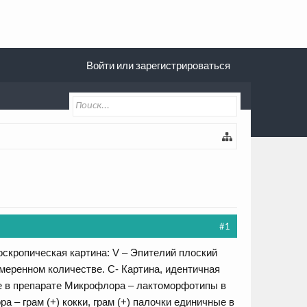
Войти или зарегистрироваться
#1
оскропическая картина: V – Эпителий плоский
меренном количестве. С- Картина, идентичная
ые в препарате Микрофлора – лактоморфотипы в
 – грам (+) кокки, грам (+) палочки единичные в