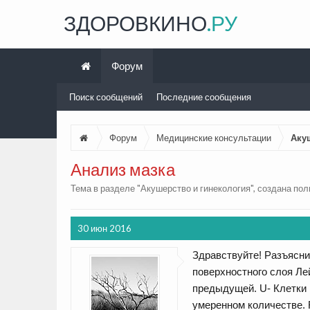
ЗДОРОВКИНО
.РУ
Форум
Поиск сообщений
Последние сообщения
Форум
Медицинские консультации
Аку
Анализ мазка
Тема в разделе "
Акушерство и гинекология
", создана по
30 июн 2016
Здравствуйте! Разъясни
поверхностного слоя Ле
предыдущей. U- Клетки 
умеренном количестве. R