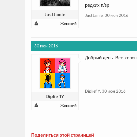
редких п/зр
JustJamie
JustJamie
,
30 июн 2016
Женский
30 июн 2016
Добрый день. Все хорош
DiplieflY
,
30 июн 2016
DiplieflY
Женский
Поделиться этой страницей