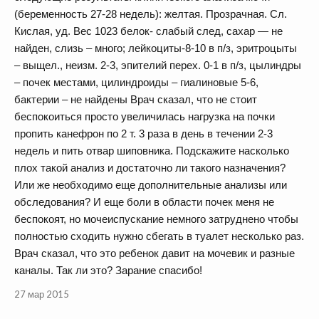
(беременность 27-28 недель): желтая. Прозрачная. Сл.
Кислая, уд. Вес 1023 белок- слабый след, сахар — не
найден, слизь – много; лейкоциты-8-10 в п/з, эритроцыты
– выщел., неизм. 2-3, эпителий перех. 0-1 в п/з, цылиндры
– почек местами, цилиндроиды – гиалиновые 5-6,
бактерии – не найдены Врач сказал, что не стоит
беспокоиться просто увеличилась нагрузка на почки
пропить канефрон по 2 т. 3 раза в день в течении 2-3
недель и пить отвар шиповника. Подскажите насколько
плох такой анализ и достаточно ли такого назначения?
Или же необходимо еще дополнительные анализы или
обследования? И еще боли в области почек меня не
беспокоят, но мочеиспускание немного затруднено чтобы
полностью сходить нужно сбегать в туалет несколько раз.
Врач сказал, что это ребенок давит на мочевик и разные
каналы. Так ли это? Зарание спасибо!
27 мар 2015