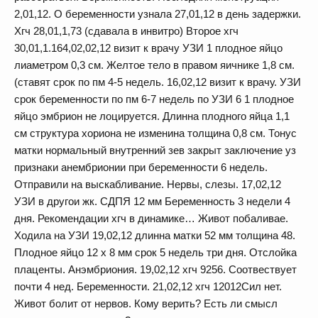
2,01,12. О беременности узнала 27,01,12 в день задержки.
Хгч 28,01,1,73 (сдавала в инвитро) Второе хгч
30,01,1.164,02,02,12 визит к врачу УЗИ 1 плодное яйцо
лиаметром 0,3 см. Желтое тело в правом яичнике 1,8 см.
(ставят срок по пм 4-5 недель. 16,02,12 визит к врачу. УЗИ
срок беременности по пм 6-7 недель по УЗИ 6 1 плодное
яйцо эмбрион не лоцируется. Длинна плодного яйца 1,1
см структура хориона не изменина толщина 0,8 см. Тонус
матки нормальный внутренний зев закрыт заключение уз
признаки анембрионии при беременности 6 недель.
Отправили на выскабливание. Нервы, слезы. 17,02,12
УЗИ в другои жк. СДПЯ 12 мм Беременность 3 недели 4
дня. Рекомендации хгч в динамике… Живот побаливае.
Ходила на УЗИ 19,02,12 длинна матки 52 мм толщина 48.
Плодное яйцо 12 х 8 мм срок 5 недель три дня. Отслойка
плаценты. Анэмбриония. 19,02,12 хгч 9256. Соотвествует
почти 4 нед. Беременности. 21,02,12 хгч 12012Сил нет.
Живот болит от нервов. Кому верить? Есть ли смысл