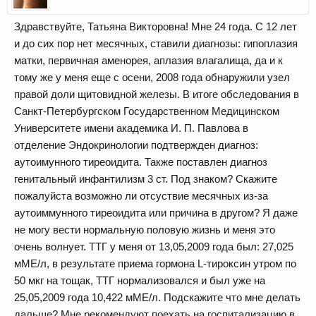
Здравствуйте, Татьяна Викторовна! Мне 24 года. С 12 лет
и до сих пор нет месячных, ставили диагнозы: гипоплазия
матки, первичная аменорея, аплазия влагалища, да и к
тому же у меня еще с осени, 2008 года обнаружили узел
правой доли щитовидной железы. В итоге обследования в
Санкт-Петербургском Государственном Медицинском
Университете имени академика И. П. Павлова в
отделение Эндокринологии подтвержден диагноз:
аутоимунного тиреоидита. Также поставлен диагноз
генитальный инфантилизм 3 ст. Под знаком? Скажите
пожалуйста возможно ли отсуствие месячных из-за
аутоиммунного тиреоидита или причина в другом? Я даже
не могу вести нормальную половую жизнь и меня это
очень волнует. ТТГ у меня от 13,05,2009 года был: 27,025
мМЕ/л, в результате приема гормона L-тироксин утром по
50 мкг на тощак, ТТГ нормализовался и был уже на
25,05,2009 года 10,422 мМЕ/л. Подскажите что мне делать
дальше? Мне рекомендуют поехать на госпитализацию в