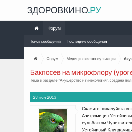
ЗДОРОВКИНО
.РУ
Форум
Поиск сообщений
Последние сообщения
Форум
Медицинские консультации
Аку
Бакпосев на микрофлору (урог
Тема в разделе "
Акушерство и гинекология
", создана по
28 июл 2013
Скажите пожалуйста все 
Азитромицин Устойчивы
сульбактам Чувствител
Устойчивый Клиндамици