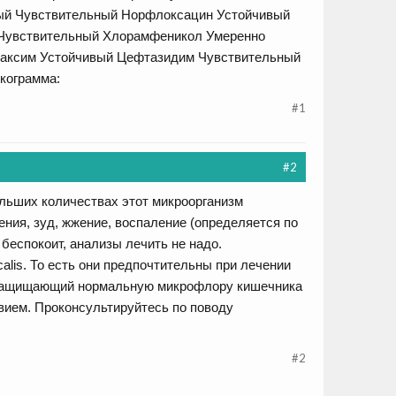
ый Чувствительный Норфлоксацин Устойчивый
 Чувствительный Хлорамфеникол Умеренно
аксим Устойчивый Цефтазидим Чувствительный
кограмма:
#1
#2
ольших количествах этот микроорганизм
ения, зуд, жжение, воспаление (определяется по
 беспокоит, анализы лечить не надо.
alis. То есть они предпочтительны при лечении
, защищающий нормальную микрофлору кишечника
ием. Проконсультируйтесь по поводу
#2