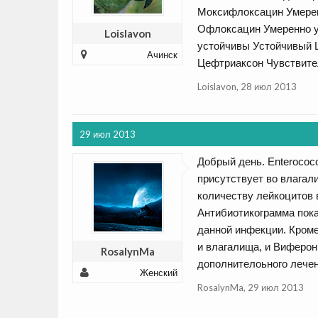
Моксифлоксацин Умерен
Офлоксацин Умеренно у
Loislavon
устойчивы Устойчивый
Ачинск
Цефтриаксон Чувствите
Loislavon
,
28 июл 2013
29 июл 2013
Добрый день. Enterococ
присутствует во влагал
количеству лейкоцитов в
Антибиотикограмма пока
данной инфекции. Кром
и влагалища, и Виферо
RosalynMa
дополнителоьного лечен
Женский
RosalynMa
,
29 июл 2013