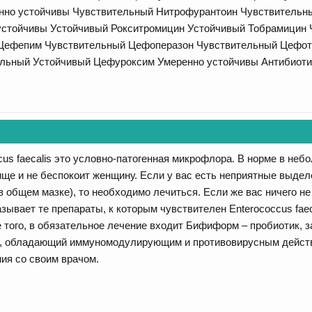
но устойчивы Чувствительный Нитрофурантоин Чувствительн
стойчивы Устойчивый Рокситромицин Устойчивый Тобрамицин
 Цефепим Чувствительный Цефоперазон Чувствительный Цефот
льный Устойчивый Цефуроксим Умеренно устойчивы Антибиоти
cus faecalis это условно-патогенная микрофлора. В норме в неб
ище и не беспокоит женщину. Если у вас есть неприятные выдел
 общем мазке), то необходимо лечиться. Если же вас ничего не
зывает те препараты, к которым чувствителен Enterococcus faec
е того, в обязательное лечение входит Бифиформ – пробиотик
н, обладающий иммуномодулирующим и противовирусным действ
ия со своим врачом.