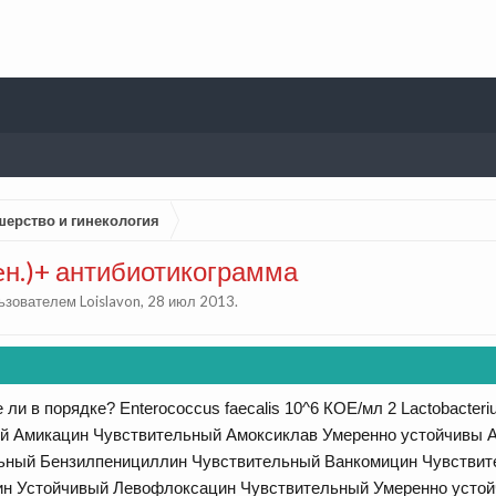
шерство и гинекология
eн.)+ антибиотикограмма
льзователем
Loislavon
,
28 июл 2013
.
ли в порядке? Enterococcus faecalis 10^6 КОЕ/мл 2 Lactobacteri
й Амикацин Чувствительный Амоксиклав Умеренно устойчивы 
ьный Бензилпенициллин Чувствительный Ванкомицин Чувствит
н Устойчивый Левофлоксацин Чувствительный Умеренно усто