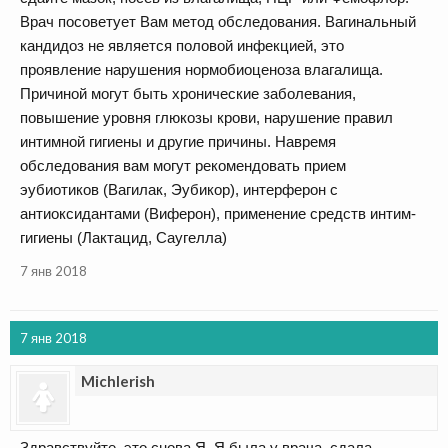
Врач посоветует Вам метод обследования. Вагинальный
кандидоз не является половой инфекцией, это
проявление нарушения нормобиоценоза влагалища.
Причиной могут быть хронические заболевания,
повышение уровня глюкозы крови, нарушение правил
интимной гигиены и другие причины. Навремя
обследования вам могут рекомендовать прием
эубиотиков (Вагилак, Эубикор), интерферон с
антиоксидантами (Виферон), применение средств интим-
гигиены (Лактацид, Саугелла)
7 янв 2018
7 янв 2018
Michlerish
Здравствуйте, это снова Я. Я была у врача, сдала