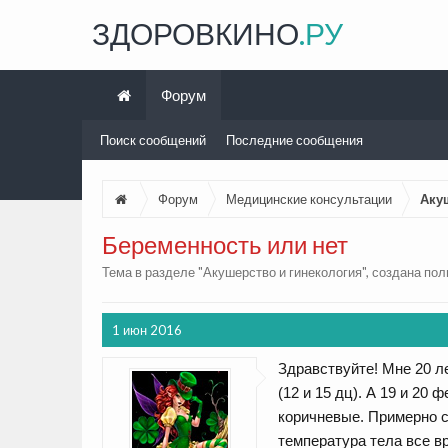
ЗДОРОВКИНО
.РУ
Форум
Поиск сообщений
Последние сообщения
Форум
Медицинские консультации
Аку
Беременность или нет
Тема в разделе "
Акушерство и гинекология
", создана по
1 июн 2016
Здравствуйте! Мне 20 л
(12 и 15 дц). А 19 и 20
коричневые. Примерно с
температура тела все в