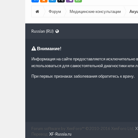
Форум
Медицинские консультации
Аку
Russian (RU)
Внимание!
Информация на сайте предоставляется исключительно в
использоваться для самостоятельной диагностики или л
При первых признаках заболевания обратитесь к врачу.
Forum software by XenForo™
©2010-2016 XenForo Ltd.
X
Перевод:
XF-Russia.ru