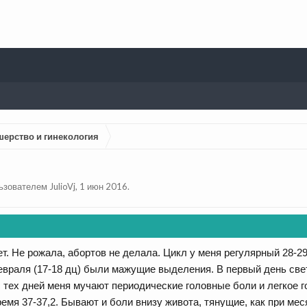
шерство и гинекология
льзователем
JulioVj
,
1 июн 2016
.
ет. Не рожала, абортов не делала. Цикл у меня регулярный 28-2
 февраля (17-18 дц) были мажущие выделения. В первый день све
 тех дней меня мучают периодические головные боли и легкое го
ремя 37-37,2. Бывают и боли внизу живота, тянущие, как при ме