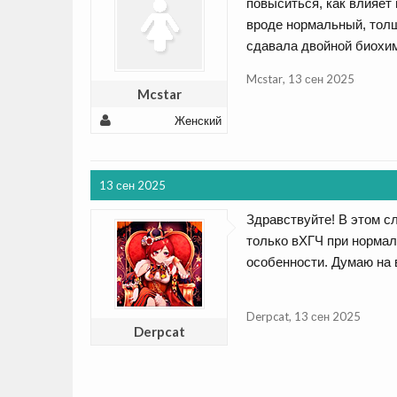
повыситься, как влияет 
вроде нормальный, толщ
сдавала двойной биохими
Mcstar
,
13 сен 2025
Mcstar
Женский
13 сен 2025
Здравствуйте! В этом с
только вХГЧ при нормал
особенности. Думаю на в
Derpcat
,
13 сен 2025
Derpcat