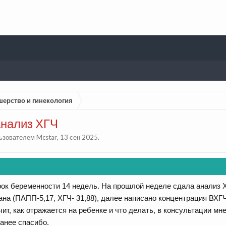
шерство и гинекология
анализ ХГЧ
льзователем
Mcstar
,
13 сен 2025
.
срок беременности 14 недель. На прошлой неделе сдала анали
диана (ПАПП-5,17, ХГЧ- 31,88), далее написано концентрация В
чит, как отражается на ребенке и что делать, в консультации мне
анее спасибо.