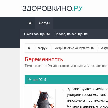
ЗДОРОВКИНО
.РУ
Форум
Поиск сообщений
Последние сообщения
Форум
Медицинские консультации
Аку
Беременность
Тема в разделе "
Акушерство и гинекология
", создана по
19 июл 2015
Здравствуйте! У меня за
увидели кроме желтого 
гинеколога – выписала д
Читала в иннете, что но