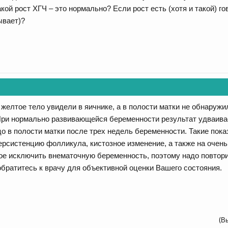
кой рост ХГЧ – это нормально? Если рост есть (хотя и такой) г
ывает)?
 желтое тело увидели в яичнике, а в полости матки не обнаруж
 При нормально развивающейся беременности результат удваива
о в полости матки после трех недель беременности. Такие пока
ерсистенцию фолликула, кистозное изменение, а также на очен
ое исключить внематочную беременность, поэтому надо повтори
обратитесь к врачу для объективной оценки Вашего состояния.
(В