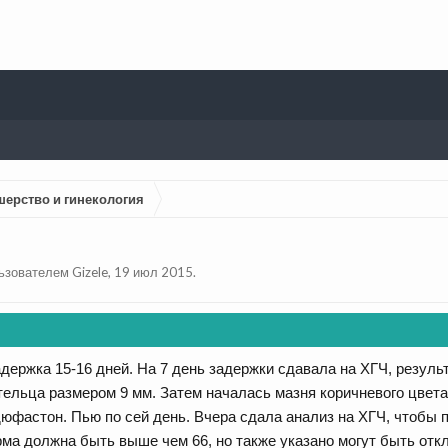
шерство и гинекология
льзователем
Gizele
,
19 июл 2015
.
держка 15-16 дней. На 7 день задержки сдавала на ХГЧ, результ
тельца размером 9 мм. Затем началась мазня коричневого цвета
юфастон. Пью по сей день. Вчера сдала анализ на ХГЧ, чтобы п
рма должна быть выше чем 66, но также указано могут быть отк