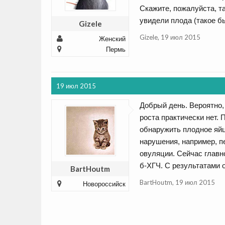
Скажите, пожалуйста, та
увидели плода (такое б
Gizele
Gizele
,
19 июл 2015
Женский
Пермь
19 июл 2015
Добрый день. Вероятно,
роста практически нет.
обнаружить плодное яйц
нарушения, например, п
овуляции. Сейчас главн
б-ХГЧ. С результатами 
BartHoutm
BartHoutm
,
19 июл 2015
Новороссийск