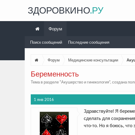
ЗДОРОВКИНО
.РУ
Форум
Поиск сообщений
Последние сообщения
Форум
Медицинские консультации
Аку
Беременность
Тема в разделе "
Акушерство и гинекология
", создана по
1 янв 2016
Здравствуйте! Я береме
сделать для сохранения
что-то. Но я боюсь, что