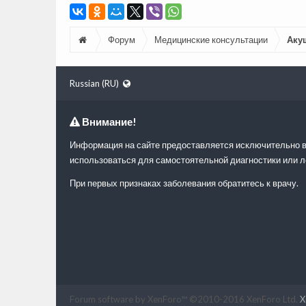
Форум
Медицинские консультации
Аку
Russian (RU)
Внимание!
Информация на сайте предоставляется исключительно в
использоваться для самостоятельной диагностики или л
При первых признаках заболевания обратитесь к врачу.
Forum software by XenForo™
©2010-2016 XenForo Ltd.
X