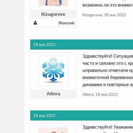
возможно ли это внемат
Kizugorove
Kizugorove
,
18 янв 2022
Женский
18 янв 2022
Здравствуйте! Ситуация
часто и связано это с 
ыправильно отметили кр
внематочной беременнос
динамике и повторные а
Allinra
Allinra
,
18 янв 2022
18 янв 2022
Здравствуйте! Уважаемы