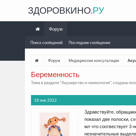
ЗДОРОВКИНО
.РУ
Форум
Поиск сообщений
Последние сообщения
Форум
Медицинские консультации
Аку
Беременность
Тема в разделе "
Акушерство и гинекология
", создана по
18 янв 2022
Здравствуйте, обращаюс
показал две полоски, сх
мл что соотвествует 3 
незначительные выделен