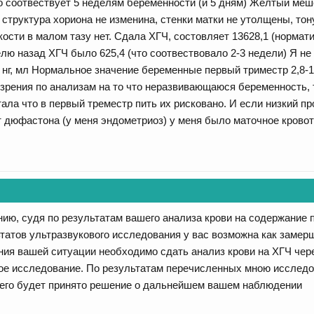
то соотвествует 5 неделям беременности (и 5 дням) Желтый меш
 структура хориона не изменина, стенки матки не утолщены, тон
кости в малом тазу нет. Сдала ХГЧ, состовляет 13628,1 (нормат
ю назад ХГЧ было 625,4 (что соотвествовало 2-3 недели) Я не 
 нг, мл Нормальное значение беременные первый триместр 2,8-1
озрения по анализам на то что неразвивающаюся беременность, 
тала что в первый треместр пить их рисковано. И если низкий 
от дюфастона (у меня эндометриоз) у меня было маточное крово
нию, судя по результатам вашего анализа крови на содержание п
ьтатов ультразвукового исследования у вас возможна как замер
ния вашей ситуации необходимо сдать анализ крови на ХГЧ чере
ое исследование. По результатам перечисленных мною исследо
чего будет принято решение о дальнейшем вашем наблюдении