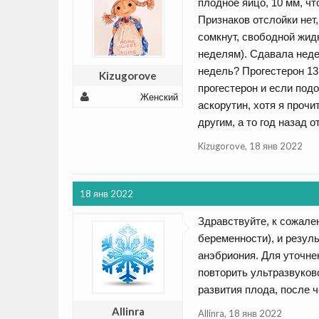
плодное яйцо, 10 мм, ч
Признаков отслойки нет,
сомкнут, свободной жид
неделям). Сдавала недел
недель? Прогестерон 13
Kizugorove
прогестерон и если под
Женский
аскорутин, хотя я прочи
другим, а то год назад 
Kizugorove
,
18 янв 2022
18 янв 2022
Здравствуйте, к сожале
беременности), и резул
анэбриония. Для уточне
повторить ультразвуков
развития плода, после 
Allinra
Allinra
,
18 янв 2022