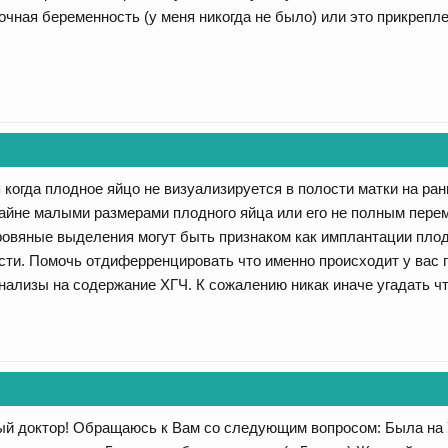
очная беременность (у меня никогда не было) или это прикрепле
 когда плодное яйцо не визуализируется в полости матки на ра
крайне малыми размерами плодного яйца или его не полным пере
овяные выделения могут быть признаком как имплантации плодн
ти. Помочь отдиферренцировать что именно происходит у вас 
нализы на содержание ХГЧ. К сожалению никак иначе угадать чт
й доктор! Обращаюсь к Вам со следующим вопросом: Была на У