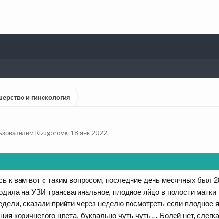
шерство и гинекология
льзователем
Kizugorove
,
18 янв 2022
.
ь к вам вот с таким вопросом, последние день месячных был 28 
одила на УЗИ трансвагинальное, плодное яйцо в полости матки н
недели, сказали прийти через неделю посмотреть если плодное 
ия коричневого цвета, буквально чуть чуть… Болей нет, слегка