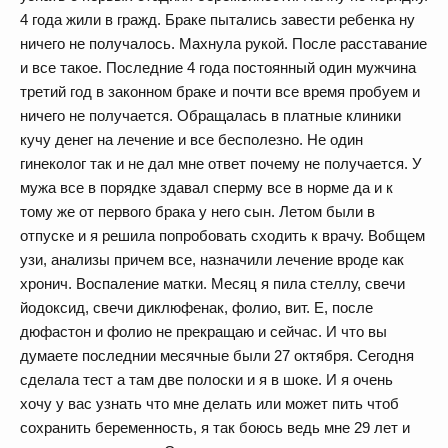
4 года жили в гражд. Браке пытались завести ребенка ну
ничего не получалось. Махнула рукой. После расставание
и все такое. Последние 4 года постоянный один мужчина
третий год в законном браке и почти все время пробуем и
ничего не получается. Обращалась в платные клиники
кучу денег на лечение и все бесполезно. Не один
гинеколог так и не дал мне ответ почему не получается. У
мужа все в порядке здавал сперму все в норме да и к
тому же от первого брака у него сын. Летом были в
отпуске и я решила попробовать сходить к врачу. Вобщем
узи, анализы причем все, назначили лечение вроде как
хронич. Воспаление матки. Месяц я пила стеллу, свечи
йодоксид, свечи диклюфенак, фолио, вит. Е, после
дюфастон и фолио не прекращаю и сейчас. И что вы
думаете последнии месячные были 27 октября. Сегодня
сделала тест а там две полоски и я в шоке. И я очень
хочу у вас узнать что мне делать или может пить чтоб
сохранить беременность, я так боюсь ведь мне 29 лет и