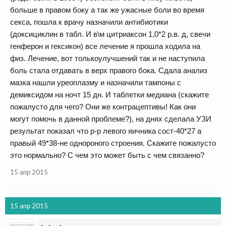
больше в правом боку а так же ужасные боли во время
секса, пошла к врачу назначили антибиотики
(доксициклин в табл. И в\м цитриаксон 1,0*2 р.в. д, свечи
генферон и гексикон) все лечение я прошла ходила на
физ. Лечение, вот толькоулучшений так и не наступила
боль стала отдавать в верх правого бока. Сдала анализ
мазка нашли уреоплазму и назначили тампоны с
демиксидом на ночт 15 дн. И таблетки медиана (скажите
пожалусто для чего? Они же контрацептивы! Как они
могут помочь в данной проблеме?), на днях сделала УЗИ
результат показал что р-р левого яичника сост-40*27 а
правый 49*38-не однороного строения. Скажите пожалусто
это нормально? С чем это может быть с чем связанно?
15 апр 2015
15 апр 2015