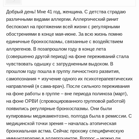
Добрый день! Мне 41 год, женщина. С детства страдаю
различными видами аллергии. Аллергический ринит
беспокоил на протяжении всей жизни с регулярными
обострениями в конце мая-июне. За всю жизнь помню
единичные бронхоспазмы, связанные с воздействием
аллрегенов. В позапрошлом году в конце лета
(совершенно другой период) на фоне переживаний стала
чувствовать одышку с затрудненным выдохом. В
прошлом году пошла в группу личностного развития,
самопознания + изучение одного их психотерапевтических
направлений (я сама-врач). После сильного переживания
на фоне работы в группе – вне периода полиноза (март),
на фоне ОРВИ (спровоцированного групповой работой)
появились регулярные бронхоспазмы. Они были
купированы медикаментозно, полгода была в ремиссии. С
медицинской точки зрения – началась атопическая
бронхиальная астма. Сейчас прохожу специфическую
иммунотерапию в аллергоцентре. Вопрос – можно ли