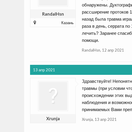
обнаружены. Дуктограф
рассширение протоков 1 
RandalHsn
назад была травма игра
Казань
раза в день, серрата по 
лечить? Заранее спасиб
помощи.
RandalHsn
,
12 апр 2021
13 апр 2021
Здравствуйте! Непонятн
травмы (при условии что
происхождении этих выд
наблюдения и возможног
принимаемых Вами препа
Xrunja
Xrunja
,
13 апр 2021