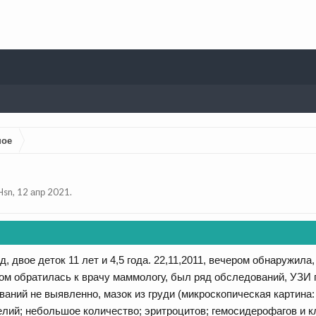
ное
Hsn
,
12 апр 2021
.
д, двое деток 11 лет и 4,5 года. 22,11,2011, вечером обнаружила
м обратилась к врачу маммологу, был ряд обследований, УЗИ 
аний не выявленно, мазок из груди (микроскопическая картина
лий; небольшое количество; эритроцитов; гемосидерофагов и кл