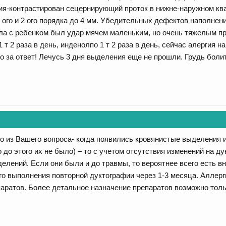
ия-контрастирован сецернирующий проток в нижне-наружном кв
ого и 2 ого порядка до 4 мм. Убедительных дефектов наполнени
ла с ребенком был удар мячем маленьким, но очень тяжелым пря
1 т 2 раза в день, инденолпо 1 т 2 раза в день, сейчас алергия 
о за ответ! Лечусь 3 дня выделения еще не прошли. Грудь боли
о из Вашего вопроса- когда появились кровянистые выделения и
 до этого их не было) – то с учетом отсутствия изменений на д
елений. Если они были и до травмы, то вероятнее всего есть 
о выполнения повторной дуктографии через 1-3 месяца. Аллерг
ратов. Более детальное назначение препаратов возможно толь