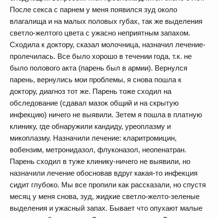
После секса с парнем у меня появился зуд около
влагалища и на малых половых губах, так же выделения
светло-желтого цвета с ужасно неприятным запахом.
Сходила к доктору, сказал молочница, назначил лечение-
пролечилась. Все было хорошо в течении года, т.к. не
было полового акта (парень был в армии). Вернулся
парень, вернулись мои проблемы, я снова пошла к
доктору, диагноз тот же. Парень тоже сходил на
обследование (сдавал мазок общий и на скрытую
инфекцию) ничего не выявили. Зетем я пошла в платную
клинику, где обнаружили кандиду, уреоплазму и
микоплазму. Назначили лечение: кларитромицин,
вобензим, метронидазол, флуконазол, неопенатран.
Парень сходил в туже клинику-ничего не выявили, но
назначили лечение обосновав вдруг какая-то инфекция
сидит глубоко. Мы все пропили как рассказали, но спустя
месяц у меня снова, зуд, жидкие светло-желто-зеленые
выделения и ужасный запах. Бывает что опухают малые