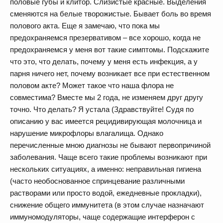
половые губы и клитор. Слизистые красные. Выделения
сменяются на белые творожистые. Бывает боль во время
полового акта. Еще я замечаю, что пока мы
предохраняемся презервативом – все хорошо, когда не
предохраняемся у меня вот такие симптомы. Подскажите
что это, что делать, почему у меня есть инфекция, а у
парня ничего нет, почему возникает все при естественном
половом акте? Может такое что наша флора не
совместима? Вместе мы 2 года, не изменяем друг другу
точно. Что делать? Я устала (Здравствуйте! Судя по
описанию у вас имеется рецидивирующая молочница и
нарушение микрофлоры влагалища. Однако
перечисленные мною диагнозы не бывают первопричиной
заболевания. Чаще всего такие проблемы возникают при
нескольких ситуациях, а именно: неправильная гигиена
(часто необоснованное спринцевание различными
растворами или просто водой, ежедневные прокладки),
снижение общего иммунитета (в этом случае назначают
иммуномодуляторы, чаще содержащие интерферон с