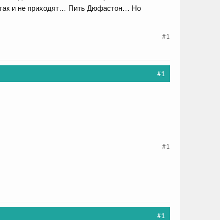
так и не приходят… Пить Дюфастон… Но
#1
#1
#1
#1