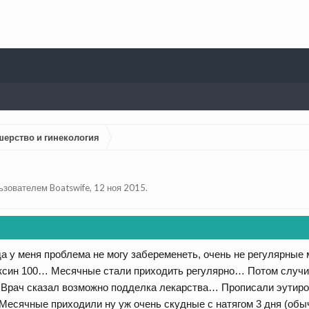
шерство и гинекология
льзователем
Boatswife
,
12 ноя 2015
.
да у меня проблема не могу забеременеть, очень не регулярн
ксин 100… Месячные стали приходить регулярно… Потом случи
Врач сказал возможно подделка лекарства… Прописали эутиро
сячные приходили ну уж очень скудные с натягом 3 дня (обычн