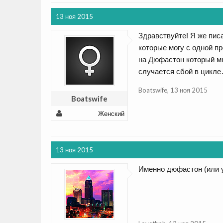
13 ноя 2015
Здравствуйте! Я же пис
которые могу с одной п
на Дюфастон который мн
случается сбой в цикле
Boatswife
,
13 ноя 2015
Boatswife
Женский
13 ноя 2015
Именно дюфастон (или у