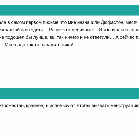
ала в самом первом письме что мне назначили Дюфастон, месячн
рокладкой проходить… Разве это месячные… Я изначально спра
е подошел бы лучше, вы так ничего и не ответили… А сейчас пл
… Мне надо как то наладить цикл!
трожестан, крайнон) и используют, чтобы вызвать менструацию