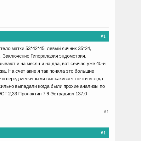
#1
 тело матки 53*42*45, левый яичник 35*24,
м, Заключение Гиперплазия эндометрия.
бывают и на месяц и на два, вот сейчас уже 40-й
ка. На счет акне я так поняла это большие
у и перед месячными выскакивает почти всегда
 сильно выпадали когда были прохие анализы по
ФСГ 2,33 Пролактин 7,9 Эстрадиол 137,0
#1
#1