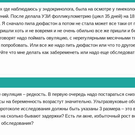
х где наблюдаюсь у эндокринолога, была на осмотре у гинеколо
ений. После делала УЗИ фолликулометрию (цикл 35 дней) на 18
. Я сначало пила дюфастон а потом не стала может все таки от
ришли хоть и не вовремя и не очень обильно все же пришли и 
 говорят надо поймать овуляцию, с нерегулярными месячными т
попробовать. Или все же надо пить дюфастон или что то другое,
уйте что мне делать как забеременеть или надо еще обследоват
 овуляция – редкость. В первую очередь надо постараться сниз
сы на беременность возрастут значительно. Ультразвуковые об
в протоколе исследования должны быть указаны 3 размера – это
 на сколько бывают задержки? Есть ли акне, избыточный рост 
е обследования?