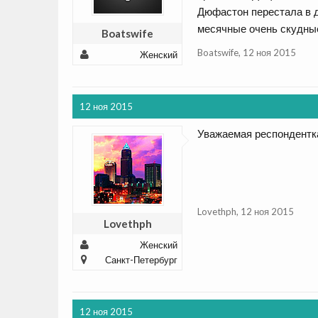
Дюфастон перестала в 
месячные очень скудные
Boatswife
Boatswife
,
12 ноя 2015
Женский
12 ноя 2015
Уважаемая респондентка
Lovethph
,
12 ноя 2015
Lovethph
Женский
Санкт-Петербург
12 ноя 2015