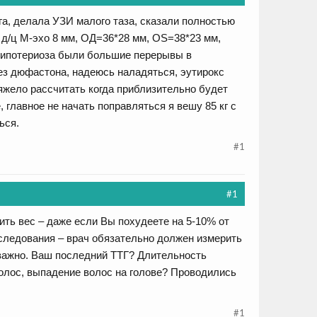
га, делала УЗИ малого таза, сказали полностью
 д/ц М-эхо 8 мм, ОД=36*28 мм, OS=38*23 мм,
 гипотериоза были большие перерывы в
без дюфастона, надеюсь наладяться, эутирокс
яжело рассчитать когда приблизительно будет
 главное не начать поправляться я вешу 85 кг с
ься.
#1
#1
ить вес – даже если Вы похудеете на 5-10% от
следования – врач обязательно должен измерить
 важно. Ваш последний ТТГ? Длительность
волос, выпадение волос на голове? Проводились
#1