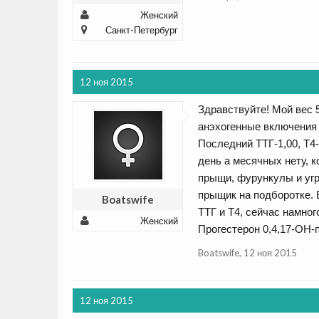
Женский
Санкт-Петербург
12 ноя 2015
Здравствуйте! Мой вес 5
анэхогенные включения 
Последний ТТГ-1,00, Т4-
день а месячных нету, к
прыщи, фурункулы и угр
прыщик на подборотке. 
Boatswife
ТТГ и Т4, сейчас намног
Женский
Прогестерон 0,4,17-ОН-п
Boatswife
,
12 ноя 2015
12 ноя 2015