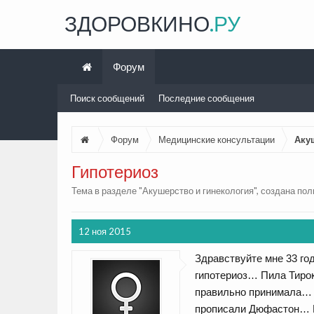
ЗДОРОВКИНО
.РУ
Форум
Поиск сообщений
Последние сообщения
Форум
Медицинские консультации
Аку
Гипотериоз
Тема в разделе "
Акушерство и гинекология
", создана по
12 ноя 2015
Здравствуйте мне 33 го
гипотериоз… Пила Тиро
правильно принимала… 
прописали Дюфастон… Ме