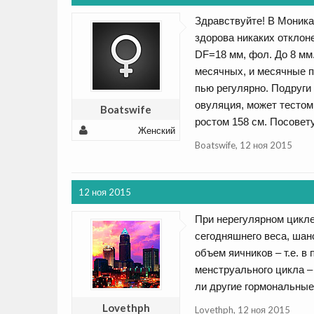
Здравствуйте! В Моника
здорова никаких отклон
DF=18 мм, фол. До 8 мм
месячных, и месячные п
пью регулярно. Подруги
овуляция, может тестом 
Boatswife
ростом 158 см. Посовет
Женский
Boatswife
,
12 ноя 2015
12 ноя 2015
При нерегулярном цикле
сегодняшнего веса, шан
объем яичников – т.е. 
менструального цикла –
ли другие гормональны
Lovethph
Lovethph
,
12 ноя 2015