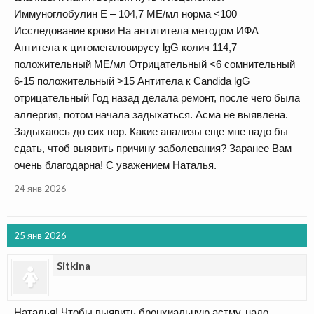
Иммуноглобулин Е – 104,7 МЕ/мл норма <100
Исследование крови На антититела методом ИФА
Антитела к цитомегаловирусу lgG колич 114,7
положительный МЕ/мл Отрицательный <6 cомнительный
6-15 положительный >15 Антитела к Cаndida lgG
отрицательный Год назад делала ремонт, после чего была
аллергия, потом начала задыхаться. Асма не выявлена.
Задыхаюсь до сих пор. Какие анализы еще мне надо бы
сдать, чтоб выявить причину заболевания? Заранее Вам
очень благодарна! С уважением Наталья.
24 янв 2026
25 янв 2026
Sitkina
Наталья! Чтобы выявить бронхиальную астму, надо