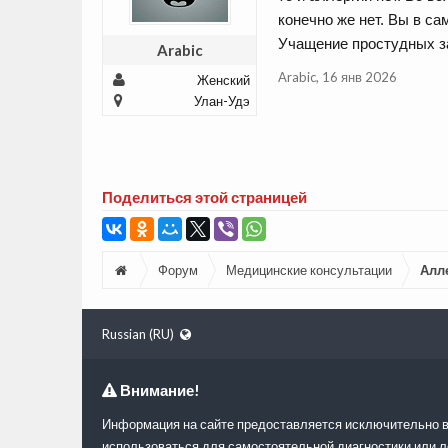
конечно же нет. Вы в с
Учащение простудных за
Arabic
Arabic
,
16 янв 2026
Женский
Улан-Удэ
Поделиться этой страницей
Форум
Медицинские консультации
Алл
Russian (RU)
Внимание!
Информация на сайте предоставляется исключительно в
использоваться для самостоятельной диагностики или л