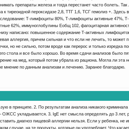
нимать препараты железа и тогда перестанет часто болеть. Так 
а к тиреоидной пероксидазе 2,8, ТТГ 1,6, ТСГ гемолиз +. Здесь 
бследование: Т-лимфоциты 80%, Т-лимфоциты активные 47%, Т
ные 62%, иммуноглобулины Еобщ 102, фагоцитарная активност
Внизу написано: повышенное содержание Т-активных лимфоцитов
щевая аллергия, причем сильная и что если не лечить, то может 
чки, но не сильно, потом вроде как перерос и только изредка 
его стола и все было хорошо. Во время сдачи анализов было пя
рение на мед, который потом убрала из рациона. Могла ли эта 
е мнение по данным анализам и лечению. Заранее благодарю.
зую в принципе. 2. По результатам анализа никакого криминала 
 – ОЖСС укладывается. 3. IgE нет смысла определять до 3 лет
оставить диагноз пищевой аллергии нельзя. Если у ребенка, не 
сяком случае, на те продукты, которые он употребляет. Что каса