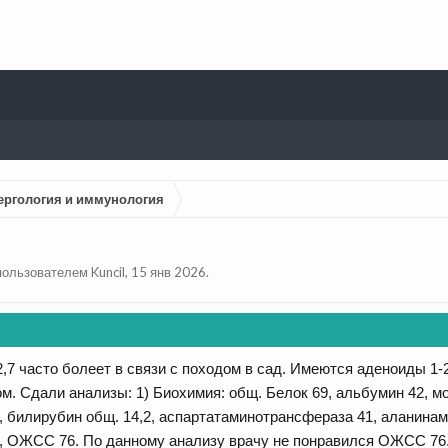
ергология и иммунология
 пользователем
Kuncil
,
15 янв 2026
.
2,7 часто болеет в связи с походом в сад. Имеются аденоиды 1
 Сдали анализы: 1) Биохимия: общ. Белок 69, альбумин 42, моч
., билирубин общ. 14,2, аспартатаминотрансфераза 41, аланинам
,5, ОЖСС 76. По данному анализу врачу не понравился ОЖСС 76