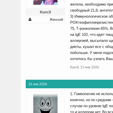
железа, необходимо при
свободный 21,8, антител
Kuncil
3) Иммунологическое о
Женский
РОКтеофиллинрезистент
75, Т-ронколекин 65%. 
на IgE 102, что идет пи
аллергией, высыпало ще
диеты, кушал все с общ
побольше. У меня подоз
хотелось бы узнать Ваш
Kuncil
,
15 янв 2026
16 янв 2026
1. Гомеопатию не исполь
конечно, но по средним
случае по уровню IgE п
то и аллергии нет. Во в