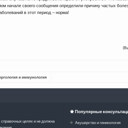
амом начале своего сообщения определили причину частых болез
болеваний в этот период – норма!
(В
ергология и иммунология
Популярные консультац
 справочных целях и не должна
Акушерство и гинекология
ечения.