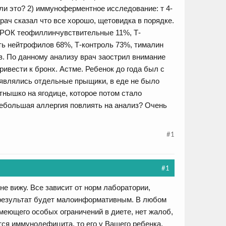
ли это? 2) иммуноферментное исследование: т 4-
врач сказал что все хорошо, щетовидка в порядке.
-РОК теофиллинчувствительные 11%, Т-
ь нейтрофилов 68%, Т-контроль 73%, тималин
. По данному анализу врач заострил внимание
привести к бронх. Астме. Ребенок до года был с
появлялись отдельные прыщики, в еде не было
тнышко на ягодице, которое потом стало
небольшая аллергия повлиять на анализ? Очень
#1
#1
не вижу. Все зависит от норм лаборатории,
, результат будет малоинформативным. В любом
имеющего особых ограничений в диете, нет жалоб,
ется иммунодефицита, то его у Вашего ребенка,