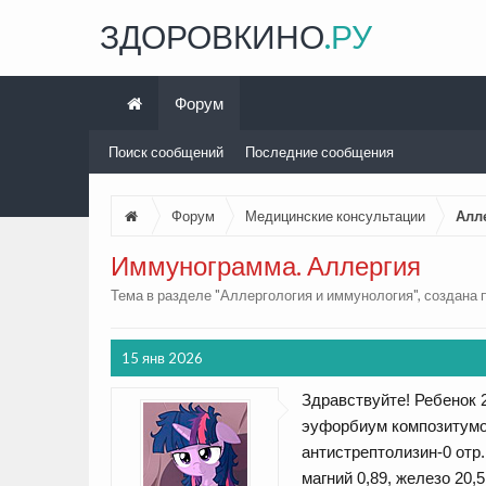
ЗДОРОВКИНО
.РУ
Форум
Поиск сообщений
Последние сообщения
Форум
Медицинские консультации
Алл
Иммунограмма. Аллергия
Тема в разделе "
Аллергология и иммунология
", создана
15 янв 2026
Здравствуйте! Ребенок 
эуфорбиум композитумом.
антистрептолизин-0 отр
магний 0,89, железо 20