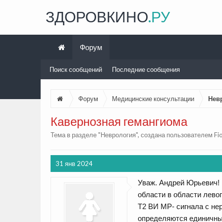
ЗДОРОВКИНО
.РУ
Форум
Поиск сообщений
Последние сообщения
Форум
Медицинские консультации
Нев
Кавернозная гемангиома
Тема в разделе "
Неврология
", создана пользователем
Fi
31 янв 2024
Уваж. Андрей Юрьевич! 
области в области лево
Т2 ВИ МР- сигнала с не
определяются единичные