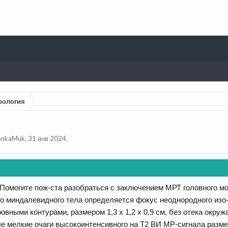
рология
onkaMuk
,
31 янв 2024
.
Помогите пож-ста разобраться с заключением МРТ головного мо
го миндалевидного тела определяется фокус неоднородного изо-
ровными контурами, размером 1,3 х 1,2 х 0,9 см, без отека окр
 мелкие очаги высокоинтенсивного на Т2 ВИ МР-сигнала разме