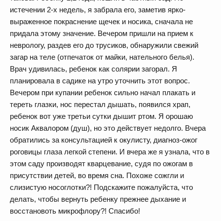
истечении 2-х недель, я забрала его, заметив ярко-
выраженное покраснение щечек и носика, сначала не
придала этому значение. Вечером пришли на прием к
неврологу, раздев его до трусиков, обнаружили свежий
загар на теле (отпечаток от майки, нательного белья).
Врач удивилась, ребенок как солярии загорал. Я
планировала в садике на утро уточнить этот вопрос.
Вечером при купании ребенок сильно начал плакать и
тереть глазки, нос перестал дышать, появился храп,
ребенок вот уже третьи сутки дышит ртом. Я орошаю
носик Аквалором (душ), но это действует недолго. Вчера
обратились за консультацией к окулисту, диагноз-ожог
роговицы глаза легкой степени. И вчера же я узнала, что в
этом саду производят кварцевание, судя по ожогам в
присутствии детей, во время сна. Похоже сожгли и
слизистую носоглотки?! Подскажите пожалуйста, что
делать, чтобы вернуть ребенку прежнее дыхание и
восстановоть микрофлору?! Спасибо!