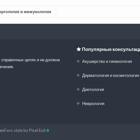
ергология и иммунология
Популярные консультац
 справочных целях и не должна
Акушерство и гинекология
ечения.
Дерматология и косметология
Диетология
Неврология
enForo style by Pixel Exit