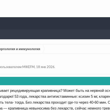
ергология и иммунология
 пользователем
MIKEFM
,
18 янв 2026
.
ывает рецедивирующая крапивница? Может быть на нервной осн
одарю! 53 года, лекарства антигистаминные: ксизин 5 мг, клар
ь тела- тогда. Без лекарства проходит где-то через 40-60 мин.
ра — крапивница невыносима без лекарств, сейчас немного трев