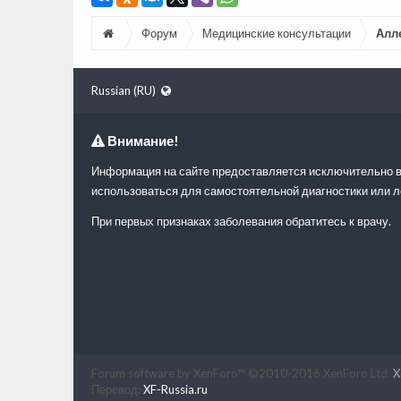
Форум
Медицинские консультации
Алл
Russian (RU)
Внимание!
Информация на сайте предоставляется исключительно в
использоваться для самостоятельной диагностики или л
При первых признаках заболевания обратитесь к врачу.
Forum software by XenForo™
©2010-2016 XenForo Ltd.
X
Перевод:
XF-Russia.ru