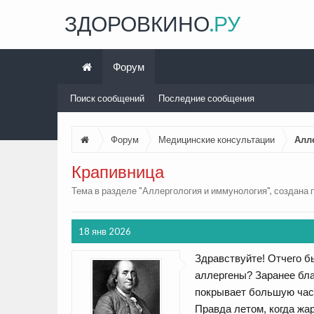
ЗДОРОВКИНО
.РУ
Форум
Поиск сообщений
Последние сообщения
Форум
Медицинские консультации
Алл
Крапивница
Тема в разделе "
Аллергология и иммунология
", создана
18 янв 2026
Здравствуйте! Отчего б
аллергены? Заранее благ
покрывает большую част
Правда летом, когда жа