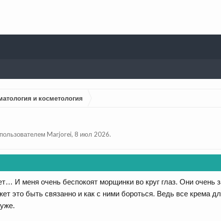
матология и косметология
а пользователем
Marjorei
,
8 июл 2026
.
ет… И меня очень беспокоят морщинки во круг глаз. Они очень з
ет это быть связанно и как с ними бороться. Ведь все крема дл
хуже.