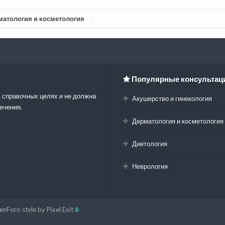
матология и косметология
Популярные консультац
 справочных целях и не должна
Акушерство и гинекология
ечения.
Дерматология и косметология
Диетология
Неврология
enForo style by Pixel Exit