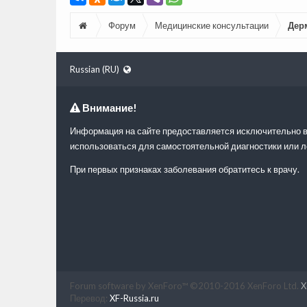
Форум
Медицинские консультации
Дер
Russian (RU)
Внимание!
Информация на сайте предоставляется исключительно в
использоваться для самостоятельной диагностики или л
При первых признаках заболевания обратитесь к врачу.
Forum software by XenForo™
©2010-2016 XenForo Ltd.
X
Перевод:
XF-Russia.ru