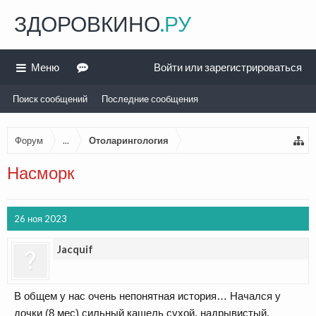
ЗДОРОВКИНО
.РУ
Меню
Войти или зарегистрироваться
Поиск сообщений
Последние сообщения
Форум
...
Отоларингология
Насморк
26 ноя 2023
Jacquif
В общем у нас очень непонятная история… Начался у
дочки (8 мес) сильный кашель сухой, надрывистый.