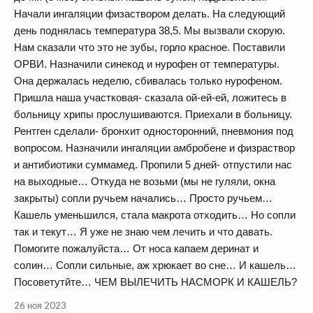
Начали ингаляции физаствором делать. На следующий
день поднялась температура 38,5. Мы вызвали скорую.
Нам сказали что это не зубы, горло красное. Поставили
ОРВИ. Назначили синекод и нурофен от температуры.
Она держалась неделю, сбивалась только нурофеном.
Пришла наша участковая- сказала ой-ей-ей, ложитесь в
больницу хрипы прослушиваются. Приехали в больницу.
Рентген сделали- бронхит односторонний, пневмония под
вопросом. Назначили ингаляции амбробене и физраствор
и антибиотики суммамед. Пропили 5 дней- отпустили нас
на выходные… Откуда не возьми (мы не гуляли, окна
закрыты) сопли ручьем начались… Просто ручьем…
Кашель уменьшился, стала макрота отходить… Но сопли
так и текут… Я уже не знаю чем лечить и что давать.
Помогите пожалуйста… От носа капаем деринат и
солин… Сопли сильные, аж хрюкает во сне… И кашель…
Посоветутйте… ЧЕМ ВЫЛЕЧИТЬ НАСМОРК И КАШЕЛЬ?
26 ноя 2023