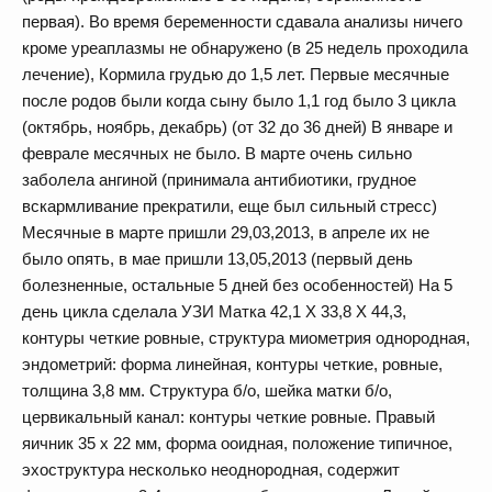
первая). Во время беременности сдавала анализы ничего
кроме уреаплазмы не обнаружено (в 25 недель проходила
лечение), Кормила грудью до 1,5 лет. Первые месячные
после родов были когда сыну было 1,1 год было 3 цикла
(октябрь, ноябрь, декабрь) (от 32 до 36 дней) В январе и
феврале месячных не было. В марте очень сильно
заболела ангиной (принимала антибиотики, грудное
вскармливание прекратили, еще был сильный стресс)
Месячные в марте пришли 29,03,2013, в апреле их не
было опять, в мае пришли 13,05,2013 (первый день
болезненные, остальные 5 дней без особенностей) На 5
день цикла сделала УЗИ Матка 42,1 Х 33,8 Х 44,3,
контуры четкие ровные, структура миометрия однородная,
эндометрий: форма линейная, контуры четкие, ровные,
толщина 3,8 мм. Структура б/о, шейка матки б/о,
цервикальный канал: контуры четкие ровные. Правый
яичник 35 х 22 мм, форма ооидная, положение типичное,
эхоструктура несколько неоднородная, содержит