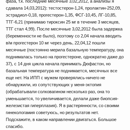
фаза, т.к. последние месячные 3,02,2012, а анализы я
сдавала 14,03,2012): тестостерон-1,24, пролактин-252,09,
эстрадиол-0,18, прогестерон-1,35, ФСГ-10,45, ЛГ-10,85,
ТТГ-6,21 (принимаю тироксин 25 мг в течение 3 месяцев,
ТТГ стал 4,99). После месячные 3,02,2012 была задержка
(беременности не было), поэтому со 2,04 начала вводить
в/м прогестерон 10 мг через день, 22,04,12 пошли
месячные (постоянно мерила базальную температуру, она
поднималась только на прогестероне, однократно даже до
37), с 14 дня цикла начала принимать Дюфастон, но
базальная температура не поднимается, месячных все
еще нет. На ИПП с мужем проверялись-ничего не
обнаружили, из сопутствующих у меня-эктопия
(обрабатывали солковагином несколько раз, она то
уменьшается, то увеличивается, делали даже биопсия-
железистая гиперплазия). Я в растерянности, со своими
гинекологамия советуюсь, но результатов нет.
Подскажите, в каком направлении двигаться. Большое
спасибо.