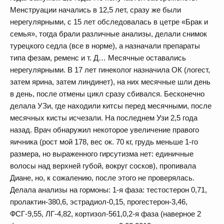
Менструации начались в 12,5 лет, сразу же были
нерегулярными, с 15 лет обследовалась в цетре «Брак и
семья», тогда брали различные анализы, делали снимок
турецкого седла (все в норме), а назначали препараты
типа фезам, ременс и т. Д… Месячные оставались
нерегулярными. В 17 лет гинеколог назначила ОК (логест,
затем ярина, затем линдинет), на них месячные шли день
в день, после отмены цикл сразу сбивался. Бесконечно
делала УЗи, где находили китсы перед месячными, после
месячных кисты исчезали. На последнем Узи 2,5 года
назад. Врач обнаружил некоторое увеличение правого
яичника (рост мой 178, вес ок. 70 кг, грудь меньше 1-го
размера, но выраженного гирсутизма нет: единичные
волосы над верхней губой, вокруг сосков), пропивала
Диане, но, к сожалению, после этого не проверялась.
Делала анализы на гормоны: 1-я фаза: тестостерон 0,71,
пролактин-380,6, эстрадиол-0,15, прогестерон-3,46,
ФСГ-9,55, ЛГ-4,82, кортизол-561,0,2-я фаза (наверное 2