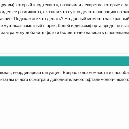
 другим) который «подтекает», назначили лекарства которые сг
 идее ее разжижает), сказали что нужно делать операцию по за
чаяние. Подскажите что делать? На данный момент глаз красный,
ле «уголка» заметный шарик, болей и дискомфорта вроде не выз
 завтра могу добавить фото и более точно написать о посещае
ожная, неординарная ситуация. Вопрос о возможности и способа
ьтатам очного осмотра и дополнительного офтальмологическог