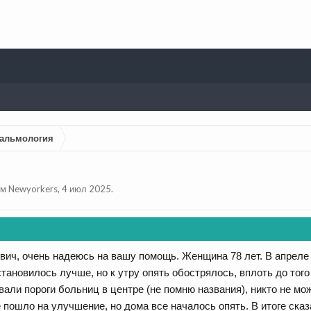
альмология
ем
Newyorkers
,
4 июл 2025
.
ич, очень надеюсь на вашу помощь. Женщина 78 лет. В апреле эт
 становилось лучше, но к утру опять обострялось, вплоть до того
ивали пороги больниц в центре (не помню названия), никто не м
пошло на улучшение, но дома все началось опять. В итоге сказа