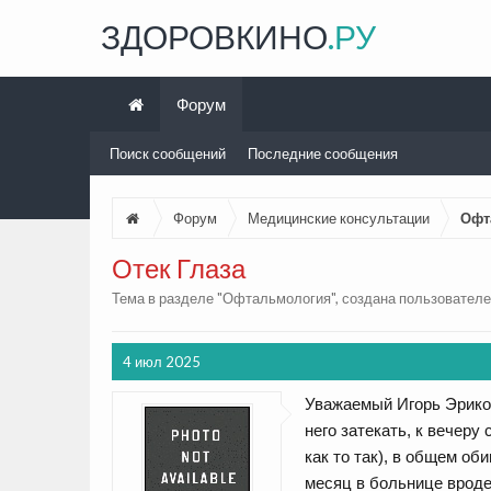
ЗДОРОВКИНО
.РУ
Форум
Поиск сообщений
Последние сообщения
Форум
Медицинские консультации
Офт
Отек Глаза
Тема в разделе "
Офтальмология
", создана пользовател
4 июл 2025
Уважаемый Игорь Эриков
него затекать, к вечеру
как то так), в общем об
месяц в больнице вроде 