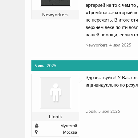
артерией не то с чем то
«Тромбоасс» который по
Newyorkers
не пережить. В итоге от
верхнем веке почти воз
вашей помощи, если что
Newyorkers
,
4 июл 2025
5 июл 2025
Здравствуйте! У Вас сл
индивидуально по резул
Liopik
,
5 июл 2025
Liopik
Мужской
Москва