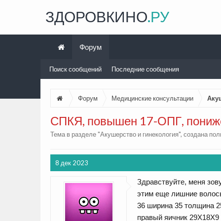
ЗДОРОВКИНО
.РУ
Форум
Поиск сообщений
Последние сообщения
Форум
Медицинские консультации
Аку
СПКЯ, повышен 17-ОПГ, пониж
Тема в разделе "
Акушерство и гинекология
", создана по
8 дек 2023
Здравствуйте, меня зову
этим еще лишние волосы
36 ширина 35 толщина 2
правый яичник 29Х18Х9 