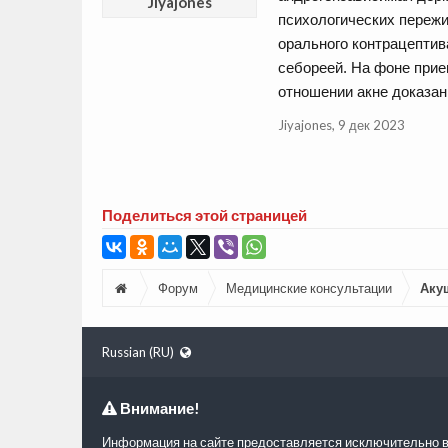
Jiyajones
психологических переж
орального контрацептив
себореей. На фоне при
отношении акне доказа
Jiyajones
,
9 дек 2023
Поделиться этой страницей
Форум
Медицинские консультации
Аку
Russian (RU)
Внимание!
Информация на сайте предоставляется исключительно в