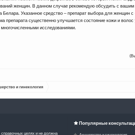
иваний женщин. В данном случае рекомендую обсудить с ваши
а Белара. Указанное средство – препарат выбора для женщин с
ема препарата существенно улучшается состояние кожи и воло
н многочисленными исследованиями.
(В
шерство и гинекология
Популярные консультац
 справочных целях и не должна
Акушерство и гинекология