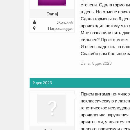
степени. Сдала гормоны-
в день. На отмене прих
Danaj
Сдала гормоны на 6 день
Женский
происходит, потому что 
Петрозаводск
Мне назначили пить дже
сильнее? Просто может 
Я очень надеюсь на вашу
Спасибо вам большое 
Danaj
,
8 дек 2023
9 дек 2023
Прием витаминно-минер
неклассическую и лате
генетическое исследова
проявления: нарушения 
приятными, являются ко
андрогензависимая дерм