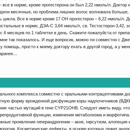
 все в норме, кроме прогестерона он был 2,22 нмоль/л. Доктор н
одили месячные, но проблема лишних волос волновала больше, 
 цикла. Все в норме кроме 17 ОН прогестерон – 6,22 нмоль/л. До
остальные в норме, ДЭА-С 3,64 нмоль/л, св. Тестостерон-3,42, эс
с 6 месяцев по 1 таблетке в день. Скажите пожалуйста от преп
мне так показалось. И еще вопросик, можно ли совместно с Д
 помощь, просто к моему доктору ехать в другой город, а у мен
заранее…
ального комплекса совместно с оральными контрацептивами до
нтную форму врожденной дисфункции коры надпочечников (ВДКН
ние частых мутаций в гене CYP21OHB. Следует иметь виду, чт
репродуктивной функции, изменения метаболизма и морфотипа.
жные проявления гиперандрогении – акне, гирсутизм, алопеция и
опатия. Косметические дефекты, в основе которых лежит андр