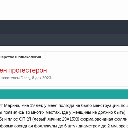
шерство и гинекология
ен прогестерон
льзователем
Danaj
,
8 дек 2023
.
т Марина, мне 19 лет, у меня полгода не было менструаций, пош
 появились во многих местах, где у женщины не должно быть).
5) и плюс СПКЯ (левый яичник 29Х15Х8 форма овоидная фоллик
форма овоидная фолликулы до 6 штук диаметром до 2 мм, зрею