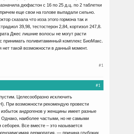
азначила дюфастон с 16 по 25 д.ц. по 2 таблетки
причем еще свои на голове выпадали сильно.
ктор сказала что изза этого гормона так и
традиол 39,98, тестостерон 2,84, кортизол 247,8.
арата Джес лишние волосы не могут расти
жес принимать поливитаминный комплекс БиоМакс.
я нет такой возможности в данный момент.
#1
#1
пустим. Целесообразно исключить
). При возможности рекомендую провести
о избыток андрогенов у женщины имеет разные
 Однако, наиболее частыми, но не самыми
 себорея. Все вместе – это называется
огензависимая дермопатия, — причина глубоких