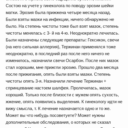
Состою на учете у гинеколога по поводу эрозии шейки
матки. Эрозия была прижжена четыре месяца назад.
Были взяты мазки на инфекции, ничего обнаружено не
было. На степень чистоты тоже был взят мазок, степень
чистоты менялась с 3- й на 4-ю. Неоднократно лечилась.
Были назначены следующие препараты: Гексикон, свечи
(на него сильная аллергия), Тержинан применялся тоже
неоднократно, в последний раз после него ничего не
изменилось, назначили свечи Осарбон. После них мазок
стал хорошим, мне прижгли эрозию. Прошло два месяца
после прижигания, опять были взяты мазки. Степень
чистоты опять 3-я. Назначили лечение Тержинан +
спринцевание настоем шалфея. Пролечилась, мазок
хороший. Только после близости с мужем опять сухость,
жжение, опять появились выделения. К гинекологу идти не
вижу смысла, т. К лечение назначается одно и то же.
Может вы что нибудь посоветуете? Может нужны
дополнительные обследования, о которых не сказал