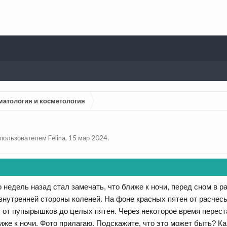
матология и косметология
а пользователем
Felina
,
15 мар 2024
.
недель назад стал замечать, что ближе к ночи, перед сном в ра
 внутренней стороны коленей. На фоне красных пятен от расчес
 от пупырышков до целых пятен. Через некоторое время переста
иже к ночи. Фото прилагаю. Подскажите, что это может быть? Ка